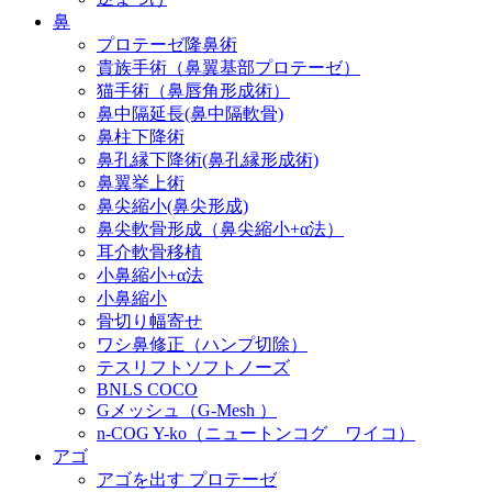
鼻
プロテーゼ隆鼻術
貴族手術（鼻翼基部プロテーゼ）
猫手術（鼻唇角形成術）
鼻中隔延長(鼻中隔軟骨)
鼻柱下降術
鼻孔縁下降術(鼻孔縁形成術)
鼻翼挙上術
鼻尖縮小(鼻尖形成)
鼻尖軟骨形成（鼻尖縮小+α法）
耳介軟骨移植
小鼻縮小+α法
小鼻縮小
骨切り幅寄せ
ワシ鼻修正（ハンプ切除）
テスリフトソフトノーズ
BNLS COCO
Gメッシュ（G-Mesh ）
n-COG Y-ko（ニュートンコグ ワイコ）
アゴ
アゴを出す プロテーゼ