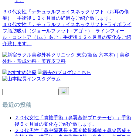
す。
３０代女性「ナチュラルフェイスネックリフト（お耳の傷
投
痕）」手術後１２ヶ月目の経過をご紹介致します。
稿
４０代女性「ナチュラルフェイスネックリフト+ライポライ
フ脂肪吸引（ジョールファット+アゴ下）+ラインフィー
ナ
ル・コントア（1㏄）あご」手術後１２ヶ月目の変化をご紹
ビ
介致します。
ゲ
ー
シ
ョ
ン
最近の投稿
２０代女性「貴族手術（鼻翼基部プロテーゼ）」手術
後６ヶ月目の変化をご紹介致します。
２０代男性「鼻中隔延長＋耳介軟骨移植＋鼻尖形成＋