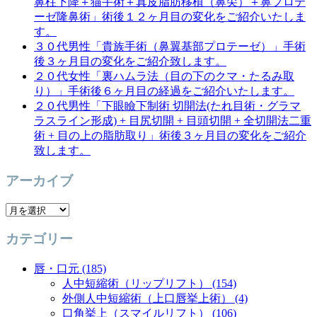
鼻柱下降＋猫手術＋真皮脂肪移植（鼻尖）＋鼻プロテ
ーゼ隆鼻術」術後１２ヶ月目の変化をご紹介いたしま
す。
３０代男性「貴族手術（鼻翼基部プロテーゼ）」手術
後３ヶ月目の変化をご紹介致します。
２０代女性「裏ハムラ法（目の下のクマ・たるみ取
り）」手術後６ヶ月目の経過をご紹介いたします。
２０代男性「下眼瞼下制術 切開法(たれ目術・グラマ
ラスライン形成) + 目尻切開 + 目頭切開 + 全切開法二重
術 + 目の上の脂肪取り」術後３ヶ月目の変化をご紹介
致します。
アーカイブ
ア
ー
カテゴリー
カ
イ
唇・口元 (185)
ブ
人中短縮術（リップリフト） (154)
外側人中短縮術（上口唇挙上術） (4)
口角挙上（スマイルリフト） (106)