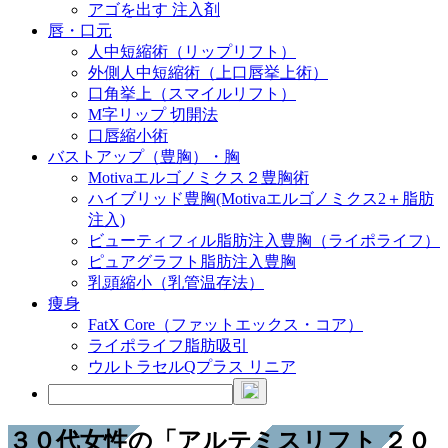
アゴを出す 注入剤
唇・口元
人中短縮術（リップリフト）
外側人中短縮術（上口唇挙上術）
口角挙上（スマイルリフト）
M字リップ 切開法
口唇縮小術
バストアップ（豊胸）・胸
Motivaエルゴノミクス２豊胸術
ハイブリッド豊胸(Motivaエルゴノミクス2＋脂肪
注入)
ビューティフィル脂肪注入豊胸（ライポライフ）
ピュアグラフト脂肪注入豊胸
乳頭縮小（乳管温存法）
痩身
FatX Core（ファットエックス・コア）
ライポライフ脂肪吸引
ウルトラセルQプラス リニア
３０代女性の「アルテミスリフト ２０