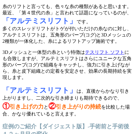
糸のリフトと言っても、色々な糸の種類があると思います。
最近、「第４世代の糸」と言われて話題になっているのが、
「アルテミスリフト」
です。
多くのスレッドリフトがトゲが付いただけの糸なのに対し、
アルテミスリフトは、五角形のバーブ(コグ)と3Dメッシュの
2種類が一体化した、糸によるリフトアップ施術です。
3Dメッシュと一体型の糸という特徴は
テスリフト ソフト
に
も合致しますが、アルテミスリフトはさらにユニークな五角
形のバーブ(コグ)で組織をキャッチし、強力に引き上げなが
ら、糸と皮下組織との定着を安定させ、効果の長期持続を実
現します。
「アルテミスリフト」
は、直後からかなり引き
上がりますし、二次的な引き締まりも期待できるので、
①
②
引き上げの力
引き上がりの持続
と
を比較した場
合、かなり優れていると言えます。
症例のご紹介【ダイジェスト版】-手術前と手術後