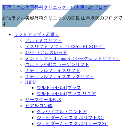
新宿ラクル美容外科クリニック 山本厚志のブログ
新宿ラクル美容外科クリニックの院長 山本厚志のブログで
す
リフトアップ・若返り
アルテミスリフト
テスリフト ソフト（TESSLIFT SOFT）
4Dデュアルスレッド
ミントリフトⅡ mini S（シークレットリフト）
ウルトラ小顔コラーゲンリフト
ナチュラルフェイスリフト
ナチュラルフェイスネックリフト
HIFU
ウルトラセルQプラス
ウルトラセルQプラス リニア
サーマクールFLX
ヒアルロン酸
クレヴィエル・コントア
ジュビダームビスタ ボリフトXC
ジュビダームビスタ ボリューマXC