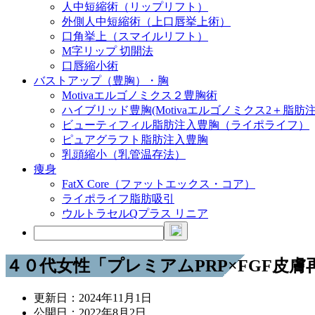
人中短縮術（リップリフト）
外側人中短縮術（上口唇挙上術）
口角挙上（スマイルリフト）
M字リップ 切開法
口唇縮小術
バストアップ（豊胸）・胸
Motivaエルゴノミクス２豊胸術
ハイブリッド豊胸(Motivaエルゴノミクス2＋脂肪注
ビューティフィル脂肪注入豊胸（ライポライフ）
ピュアグラフト脂肪注入豊胸
乳頭縮小（乳管温存法）
痩身
FatX Core（ファットエックス・コア）
ライポライフ脂肪吸引
ウルトラセルQプラス リニア
４０代女性「プレミアムPRP×FGF皮
更新日：
2024年11月1日
公開日：
2022年8月2日