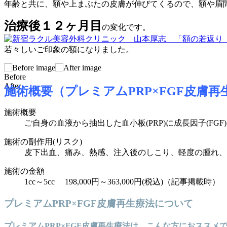
年齢と共に、額や上まぶたの皮膚が伸びてくるので、額や眉
治療後１２ヶ月目
の変化です。
若々しいご印象の額になりました。
Before
After
施術概要（プレミアムPRP×FGF皮膚再
施術概要
ご自身の血液から抽出した血小板(PRP)に成長因子(F
施術の副作用(リスク)
皮下出血、痛み、熱感、注入後のしこり、軽度の腫れ、
施術の金額
1cc～5cc 198,000円～363,000円(税込)（記事掲載時）
プレミアムPRP×FGF皮膚再生療法について
プレミアムPRP×FGF皮膚再生療法は、こんな方におススメ