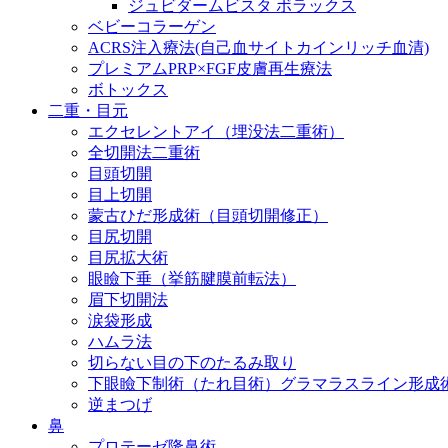
ジュビダームビスタ ボラックス
ベビーコラーゲン
ACRS注入療法(自己血サイトカインリッチ血清)
プレミアムPRP×FGF皮膚再生療法
ボトックス
二重・目元
エクセレントアイ（埋没法二重術）
全切開法二重術
目頭切開
目上切開
蒙古ひだ形成術（目頭切開修正）
目尻切開
目尻拡大術
眼瞼下垂（挙筋腱膜前転法）
眉下切開法
涙袋形成
ハムラ法
切らない目の下のたるみ取り
下眼瞼下制術（たれ目術）グラマラスライン形成
逆まつげ
鼻
プロテーゼ隆鼻術