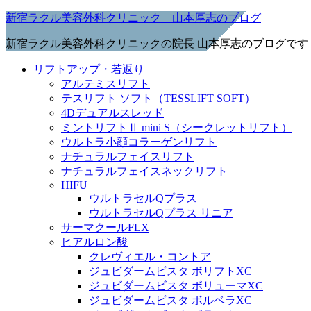
新宿ラクル美容外科クリニック 山本厚志のブログ
新宿ラクル美容外科クリニックの院長 山本厚志のブログです
リフトアップ・若返り
アルテミスリフト
テスリフト ソフト（TESSLIFT SOFT）
4Dデュアルスレッド
ミントリフトⅡ mini S（シークレットリフト）
ウルトラ小顔コラーゲンリフト
ナチュラルフェイスリフト
ナチュラルフェイスネックリフト
HIFU
ウルトラセルQプラス
ウルトラセルQプラス リニア
サーマクールFLX
ヒアルロン酸
クレヴィエル・コントア
ジュビダームビスタ ボリフトXC
ジュビダームビスタ ボリューマXC
ジュビダームビスタ ボルベラXC