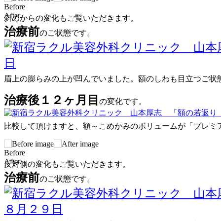
Before
After
斜めからの変化もご覧いただきます。
治療前
のご状態です。
眉上の膨らみの上が凹んでいました。額のしわも目立つご状態
治療後１２ヶ月目
の変化です。
比較して頂けますと、額～こめかみのボリュームが
「プレミ
Before
After
反対側の変化もご覧いただきます。
治療前
のご状態です。