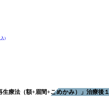
入)
膚再生療法（額+眉間+こめかみ）」治療