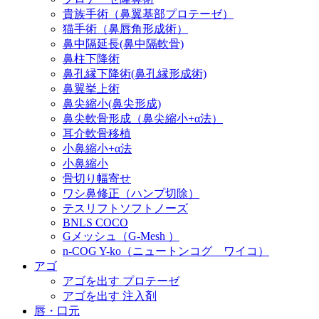
貴族手術（鼻翼基部プロテーゼ）
猫手術（鼻唇角形成術）
鼻中隔延長(鼻中隔軟骨)
鼻柱下降術
鼻孔縁下降術(鼻孔縁形成術)
鼻翼挙上術
鼻尖縮小(鼻尖形成)
鼻尖軟骨形成（鼻尖縮小+α法）
耳介軟骨移植
小鼻縮小+α法
小鼻縮小
骨切り幅寄せ
ワシ鼻修正（ハンプ切除）
テスリフトソフトノーズ
BNLS COCO
Gメッシュ（G-Mesh ）
n-COG Y-ko（ニュートンコグ ワイコ）
アゴ
アゴを出す プロテーゼ
アゴを出す 注入剤
唇・口元