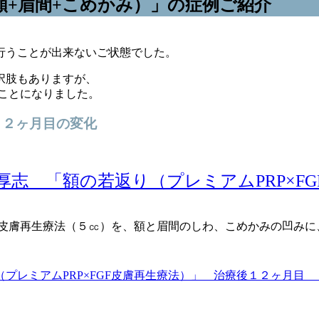
（額+眉間+こめかみ）」の症例ご紹介
行うことが出来ないご状態でした。
択肢もありますが、
ることになりました。
１２ヶ月目の変化
GF皮膚再生療法（５㏄）を、額と眉間のしわ、こめかみの凹み