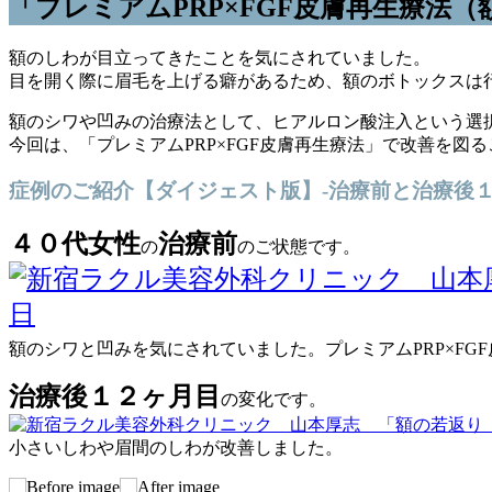
「プレミアムPRP×FGF皮膚再生療法
額のしわが目立ってきたことを気にされていました。
目を開く際に眉毛を上げる癖があるため、額のボトックスは
額のシワや凹みの治療法として、ヒアルロン酸注入という選
今回は、「プレミアムPRP×FGF皮膚再生療法」で改善を図
症例のご紹介【ダイジェスト版】-治療前と治療後
４０代女性
治療前
の
のご状態です。
額のシワと凹みを気にされていました。プレミアムPRP×F
治療後１２ヶ月目
の変化です。
小さいしわや眉間のしわが改善しました。