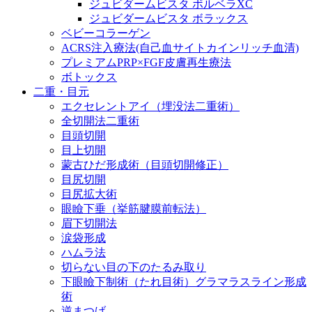
ジュビダームビスタ ボルベラXC
ジュビダームビスタ ボラックス
ベビーコラーゲン
ACRS注入療法(自己血サイトカインリッチ血清)
プレミアムPRP×FGF皮膚再生療法
ボトックス
二重・目元
エクセレントアイ（埋没法二重術）
全切開法二重術
目頭切開
目上切開
蒙古ひだ形成術（目頭切開修正）
目尻切開
目尻拡大術
眼瞼下垂（挙筋腱膜前転法）
眉下切開法
涙袋形成
ハムラ法
切らない目の下のたるみ取り
下眼瞼下制術（たれ目術）グラマラスライン形成
術
逆まつげ