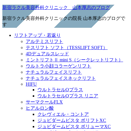
新宿ラクル美容外科クリニック 山本厚志のブログ
新宿ラクル美容外科クリニックの院長 山本厚志のブログで
す
リフトアップ・若返り
アルテミスリフト
テスリフト ソフト（TESSLIFT SOFT）
4Dデュアルスレッド
ミントリフトⅡ mini S（シークレットリフト）
ウルトラ小顔コラーゲンリフト
ナチュラルフェイスリフト
ナチュラルフェイスネックリフト
HIFU
ウルトラセルQプラス
ウルトラセルQプラス リニア
サーマクールFLX
ヒアルロン酸
クレヴィエル・コントア
ジュビダームビスタ ボリフトXC
ジュビダームビスタ ボリューマXC