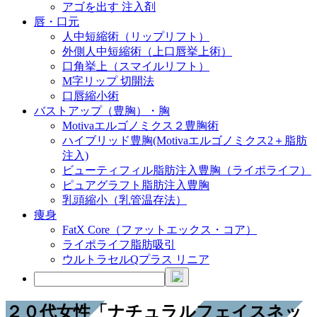
アゴを出す 注入剤
唇・口元
人中短縮術（リップリフト）
外側人中短縮術（上口唇挙上術）
口角挙上（スマイルリフト）
M字リップ 切開法
口唇縮小術
バストアップ（豊胸）・胸
Motivaエルゴノミクス２豊胸術
ハイブリッド豊胸(Motivaエルゴノミクス2＋脂肪
注入)
ビューティフィル脂肪注入豊胸（ライポライフ）
ピュアグラフト脂肪注入豊胸
乳頭縮小（乳管温存法）
痩身
FatX Core（ファットエックス・コア）
ライポライフ脂肪吸引
ウルトラセルQプラス リニア
２０代女性「ナチュラルフェイスネッ