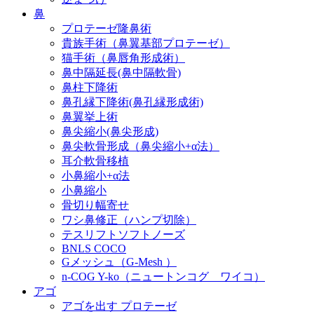
鼻
プロテーゼ隆鼻術
貴族手術（鼻翼基部プロテーゼ）
猫手術（鼻唇角形成術）
鼻中隔延長(鼻中隔軟骨)
鼻柱下降術
鼻孔縁下降術(鼻孔縁形成術)
鼻翼挙上術
鼻尖縮小(鼻尖形成)
鼻尖軟骨形成（鼻尖縮小+α法）
耳介軟骨移植
小鼻縮小+α法
小鼻縮小
骨切り幅寄せ
ワシ鼻修正（ハンプ切除）
テスリフトソフトノーズ
BNLS COCO
Gメッシュ（G-Mesh ）
n-COG Y-ko（ニュートンコグ ワイコ）
アゴ
アゴを出す プロテーゼ