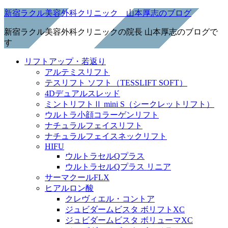
新宿ラクル美容外科クリニック 山本厚志のブログ
新宿ラクル美容外科クリニックの院長 山本厚志のブログで
す
リフトアップ・若返り
アルテミスリフト
テスリフト ソフト（TESSLIFT SOFT）
4Dデュアルスレッド
ミントリフトⅡ mini S（シークレットリフト）
ウルトラ小顔コラーゲンリフト
ナチュラルフェイスリフト
ナチュラルフェイスネックリフト
HIFU
ウルトラセルQプラス
ウルトラセルQプラス リニア
サーマクールFLX
ヒアルロン酸
クレヴィエル・コントア
ジュビダームビスタ ボリフトXC
ジュビダームビスタ ボリューマXC