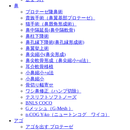
鼻
プロテーゼ隆鼻術
貴族手術（鼻翼基部プロテーゼ）
猫手術（鼻唇角形成術）
鼻中隔延長(鼻中隔軟骨)
鼻柱下降術
鼻孔縁下降術(鼻孔縁形成術)
鼻翼挙上術
鼻尖縮小(鼻尖形成)
鼻尖軟骨形成（鼻尖縮小+α法）
耳介軟骨移植
小鼻縮小+α法
小鼻縮小
骨切り幅寄せ
ワシ鼻修正（ハンプ切除）
テスリフトソフトノーズ
BNLS COCO
Gメッシュ（G-Mesh ）
n-COG Y-ko（ニュートンコグ ワイコ）
アゴ
アゴを出す プロテーゼ