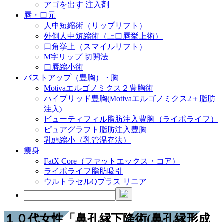
アゴを出す 注入剤
唇・口元
人中短縮術（リップリフト）
外側人中短縮術（上口唇挙上術）
口角挙上（スマイルリフト）
M字リップ 切開法
口唇縮小術
バストアップ（豊胸）・胸
Motivaエルゴノミクス２豊胸術
ハイブリッド豊胸(Motivaエルゴノミクス2＋脂肪
注入)
ビューティフィル脂肪注入豊胸（ライポライフ）
ピュアグラフト脂肪注入豊胸
乳頭縮小（乳管温存法）
痩身
FatX Core（ファットエックス・コア）
ライポライフ脂肪吸引
ウルトラセルQプラス リニア
１０代女性「鼻孔縁下降術(鼻孔縁形成