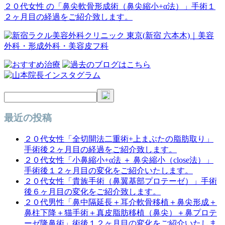
稿
２０代女性 の「鼻尖軟骨形成術（鼻尖縮小+α法）」手術１
２ヶ月目の経過をご紹介致します。
ナ
ビ
ゲ
ー
シ
ョ
ン
最近の投稿
２０代女性「全切開法二重術+上まぶたの脂肪取り」
手術後２ヶ月目の経過をご紹介致します。
２０代女性「小鼻縮小+α法 ＋ 鼻尖縮小（close法）」
手術後１２ヶ月目の変化をご紹介いたします。
２０代女性「貴族手術（鼻翼基部プロテーゼ）」手術
後６ヶ月目の変化をご紹介致します。
２０代男性「鼻中隔延長＋耳介軟骨移植＋鼻尖形成＋
鼻柱下降＋猫手術＋真皮脂肪移植（鼻尖）＋鼻プロテ
ーゼ隆鼻術」術後１２ヶ月目の変化をご紹介いたしま