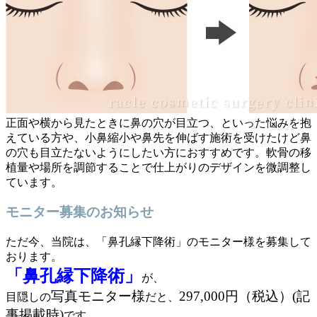
正面や横から見たときに鼻の穴が目立つ、といった悩みを抱
えている方や、小鼻縮小や鼻先を伸ばす施術を受けたけど鼻
の穴も目立たないようにしたい方におすすめです。軟骨の移
植量や場所を調節することで仕上がりのデザインを微調整し
ています。
モニター募集のお知らせ
ただ今、当院は、「鼻孔縁下降術」のモニター様を募集して
おります。
「鼻孔縁下降術」
が、
写真モニター様
297
,000円（税込）(記
目隠しの
だと、
事掲載時)
です。