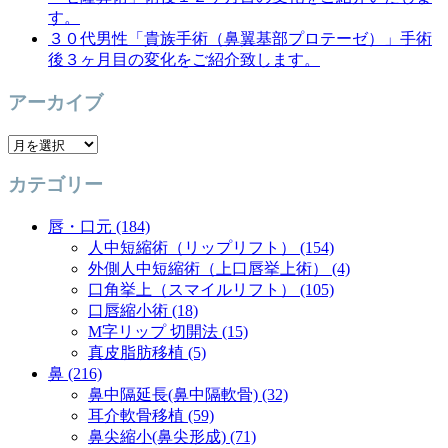
す。
３０代男性「貴族手術（鼻翼基部プロテーゼ）」手術
後３ヶ月目の変化をご紹介致します。
アーカイブ
ア
ー
カテゴリー
カ
イ
唇・口元 (184)
ブ
人中短縮術（リップリフト） (154)
外側人中短縮術（上口唇挙上術） (4)
口角挙上（スマイルリフト） (105)
口唇縮小術 (18)
M字リップ 切開法 (15)
真皮脂肪移植 (5)
鼻 (216)
鼻中隔延長(鼻中隔軟骨) (32)
耳介軟骨移植 (59)
鼻尖縮小(鼻尖形成) (71)