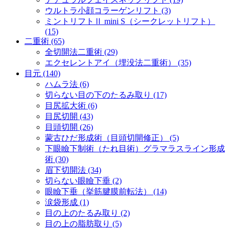
ウルトラ小顔コラーゲンリフト (3)
ミントリフトⅡ mini S（シークレットリフト）
(15)
二重術 (65)
全切開法二重術 (29)
エクセレントアイ（埋没法二重術） (35)
目元 (140)
ハムラ法 (6)
切らない目の下のたるみ取り (17)
目尻拡大術 (6)
目尻切開 (43)
目頭切開 (26)
蒙古ひだ形成術（目頭切開修正） (5)
下眼瞼下制術（たれ目術）グラマラスライン形成
術 (30)
眉下切開法 (34)
切らない眼瞼下垂 (2)
眼瞼下垂（挙筋腱膜前転法） (14)
涙袋形成 (1)
目の上のたるみ取り (2)
目の上の脂肪取り (5)