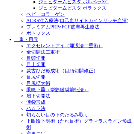
ジュビダームビスタ ボルベラXC
ジュビダームビスタ ボラックス
ベビーコラーゲン
ACRS注入療法(自己血サイトカインリッチ血清)
プレミアムPRP×FGF皮膚再生療法
ボトックス
二重・目元
エクセレントアイ（埋没法二重術）
全切開法二重術
目頭切開
目上切開
蒙古ひだ形成術（目頭切開修正）
目尻切開
目尻拡大術
眼瞼下垂（挙筋腱膜前転法）
眉下切開法
涙袋形成
ハムラ法
切らない目の下のたるみ取り
下眼瞼下制術（たれ目術）グラマラスライン形成
術
逆まつげ