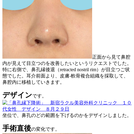
正面から見て鼻腔
内が見えて目立つのを改善したいというリクエストでした。
特に右側で、鼻孔縁後退（retracted nostril rim）が目立つご状
態でした。耳介前面より、皮膚-軟骨複合組織を採取して、
鼻腔内に移植していきます。
デザイン
です。
坐位で、鼻孔のどの範囲を下げるのかをデザインしました。
手術直後
の変化です。