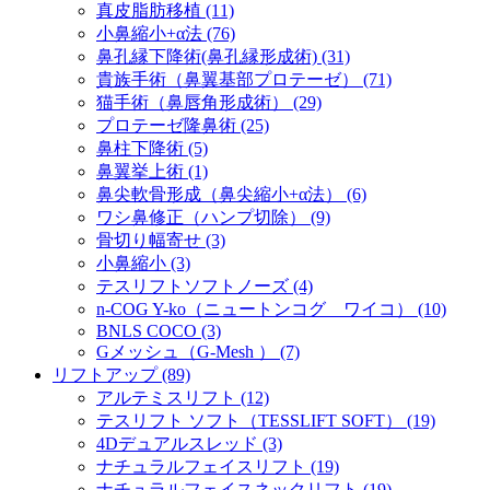
真皮脂肪移植 (11)
小鼻縮小+α法 (76)
鼻孔縁下降術(鼻孔縁形成術) (31)
貴族手術（鼻翼基部プロテーゼ） (71)
猫手術（鼻唇角形成術） (29)
プロテーゼ隆鼻術 (25)
鼻柱下降術 (5)
鼻翼挙上術 (1)
鼻尖軟骨形成（鼻尖縮小+α法） (6)
ワシ鼻修正（ハンプ切除） (9)
骨切り幅寄せ (3)
小鼻縮小 (3)
テスリフトソフトノーズ (4)
n-COG Y-ko（ニュートンコグ ワイコ） (10)
BNLS COCO (3)
Gメッシュ（G-Mesh ） (7)
リフトアップ (89)
アルテミスリフト (12)
テスリフト ソフト（TESSLIFT SOFT） (19)
4Dデュアルスレッド (3)
ナチュラルフェイスリフト (19)
ナチュラルフェイスネックリフト (19)