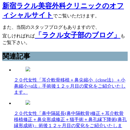
新宿ラクル美容外科クリニックのオフ
ィシャルサイト
でご覧いただけます。
また、当院のスタッフブログもありますので、
「ラクル女子部のブログ」
宜しければれば
も
ご覧下さい。
関連記事
２０代女性「耳介軟骨移植＋鼻尖縮小（close法）＋小
鼻縮小+α法」手術後１２ヶ月目の変化をご紹介いたし
ます。
２０代女性「鼻中隔延長(鼻中隔軟骨)修正＋耳介軟骨
移植修正＋鼻尖形成修正＋猫手術＋鼻孔縁下降術(鼻孔
縁形成術)」術後１２ヶ月目の変化をご紹介いたしま