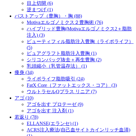
目上切開 (6)
逆まつげ (1)
バストアップ（豊胸）・胸 (88)
Motivaエルゴノミクス２豊胸術 (76)
ハイブリッド豊胸(Motivaエルゴノミクス2＋脂肪
注入) (3)
ビューティフィル脂肪注入豊胸（ライポライフ）
(5)
ピュアグラフト脂肪注入豊胸 (1)
シリコンバッグ抜去＋再生豊胸 (2)
乳頭縮小（乳管温存法） (1)
痩身 (34)
ライポライフ脂肪吸引 (24)
FatX Core（ファットエックス・コア） (3)
ウルトラセルQプラス リニア (7)
アゴ (10)
アゴを出す プロテーゼ (9)
アゴを出す 注入剤 (1)
若返り (78)
ELLANSE(エランセ) (1)
ACRS注入療法(自己血サイトカインリッチ血清)
(1)