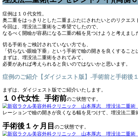
症例は１０代女性。
奥二重をはっきりとした二重まぶたにされたいとのリクエス
今回は、埋没法二重術をご希望でしたので、
なるべく開瞼が容易になる二重の幅を見つけようと考えまし
切る手術をご検討されていない方でも、
「切らない眼瞼下垂」という手術で瞼の開きを良くすること
まずは、埋没法二重術をされてみて、
必要があれば考えられると良いのではないかと思います。
症例のご紹介【ダイジェスト版】-手術前と手術後
まずは、ダイジェスト版でご紹介いたします。
１０代女性
手術前
、
のご状態です。
レーションで瞼の開きが良くなる幅を見つけて、埋没法二重
手術後１ヶ月目
のご状態です。