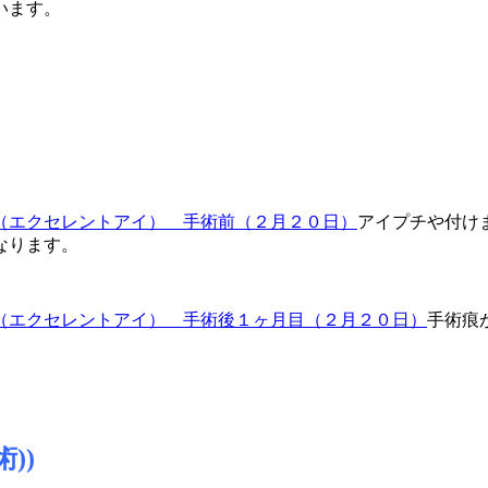
います。
アイプチや付け
なります。
手術痕
))