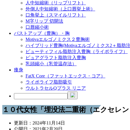
人中短縮術（リップリフト）
外側人中短縮術（上口唇挙上術）
口角挙上（スマイルリフト）
M字リップ 切開法
口唇縮小術
バストアップ（豊胸）・胸
Motivaエルゴノミクス２豊胸術
ハイブリッド豊胸(Motivaエルゴノミクス2＋脂肪注
ビューティフィル脂肪注入豊胸（ライポライフ）
ピュアグラフト脂肪注入豊胸
乳頭縮小（乳管温存法）
痩身
FatX Core（ファットエックス・コア）
ライポライフ脂肪吸引
ウルトラセルQプラス リニア
１０代女性「埋没法二重術（エクセレン
更新日：
2024年11月14日
公開日：
2021年2月20日