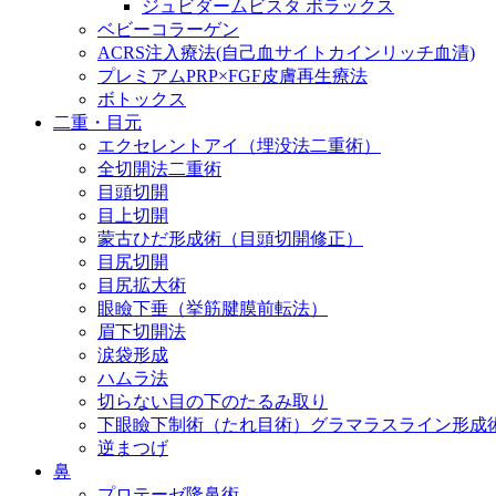
ジュビダームビスタ ボラックス
ベビーコラーゲン
ACRS注入療法(自己血サイトカインリッチ血清)
プレミアムPRP×FGF皮膚再生療法
ボトックス
二重・目元
エクセレントアイ（埋没法二重術）
全切開法二重術
目頭切開
目上切開
蒙古ひだ形成術（目頭切開修正）
目尻切開
目尻拡大術
眼瞼下垂（挙筋腱膜前転法）
眉下切開法
涙袋形成
ハムラ法
切らない目の下のたるみ取り
下眼瞼下制術（たれ目術）グラマラスライン形成
逆まつげ
鼻
プロテーゼ隆鼻術