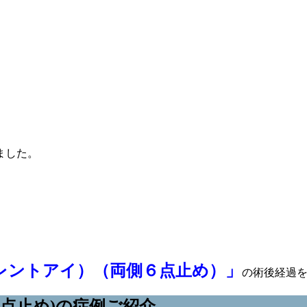
ました。
レントアイ）（両側６点止め）」
の術後経過
６点止め)の症例ご紹介