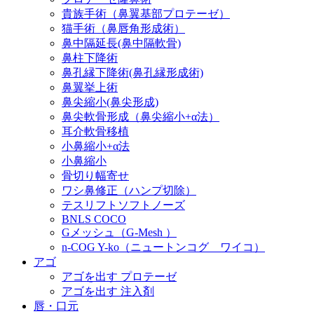
貴族手術（鼻翼基部プロテーゼ）
猫手術（鼻唇角形成術）
鼻中隔延長(鼻中隔軟骨)
鼻柱下降術
鼻孔縁下降術(鼻孔縁形成術)
鼻翼挙上術
鼻尖縮小(鼻尖形成)
鼻尖軟骨形成（鼻尖縮小+α法）
耳介軟骨移植
小鼻縮小+α法
小鼻縮小
骨切り幅寄せ
ワシ鼻修正（ハンプ切除）
テスリフトソフトノーズ
BNLS COCO
Gメッシュ（G-Mesh ）
n-COG Y-ko（ニュートンコグ ワイコ）
アゴ
アゴを出す プロテーゼ
アゴを出す 注入剤
唇・口元