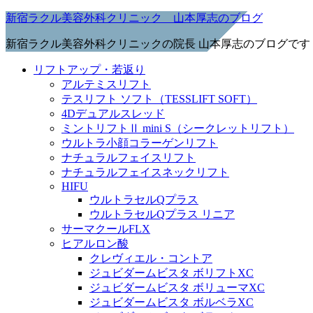
新宿ラクル美容外科クリニック 山本厚志のブログ
新宿ラクル美容外科クリニックの院長 山本厚志のブログです
リフトアップ・若返り
アルテミスリフト
テスリフト ソフト（TESSLIFT SOFT）
4Dデュアルスレッド
ミントリフトⅡ mini S（シークレットリフト）
ウルトラ小顔コラーゲンリフト
ナチュラルフェイスリフト
ナチュラルフェイスネックリフト
HIFU
ウルトラセルQプラス
ウルトラセルQプラス リニア
サーマクールFLX
ヒアルロン酸
クレヴィエル・コントア
ジュビダームビスタ ボリフトXC
ジュビダームビスタ ボリューマXC
ジュビダームビスタ ボルベラXC