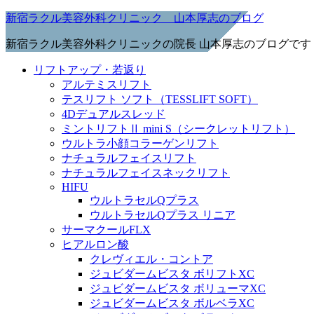
新宿ラクル美容外科クリニック 山本厚志のブログ
新宿ラクル美容外科クリニックの院長 山本厚志のブログです
リフトアップ・若返り
アルテミスリフト
テスリフト ソフト（TESSLIFT SOFT）
4Dデュアルスレッド
ミントリフトⅡ mini S（シークレットリフト）
ウルトラ小顔コラーゲンリフト
ナチュラルフェイスリフト
ナチュラルフェイスネックリフト
HIFU
ウルトラセルQプラス
ウルトラセルQプラス リニア
サーマクールFLX
ヒアルロン酸
クレヴィエル・コントア
ジュビダームビスタ ボリフトXC
ジュビダームビスタ ボリューマXC
ジュビダームビスタ ボルベラXC