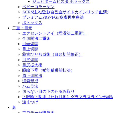
ジュビダームビスタ ボラックス
ベビーコラーゲン
ACRS注入療法(自己血サイトカインリッチ血清)
プレミアムPRP×FGF皮膚再生療法
ボトックス
二重・目元
エクセレントアイ（埋没法二重術）
全切開法二重術
目頭切開
目上切開
蒙古ひだ形成術（目頭切開修正）
目尻切開
目尻拡大術
眼瞼下垂（挙筋腱膜前転法）
眉下切開法
涙袋形成
ハムラ法
切らない目の下のたるみ取り
下眼瞼下制術（たれ目術）グラマラスライン形成
逆まつげ
鼻
プロテーゼ隆鼻術