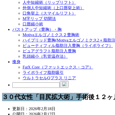
人中短縮術（リップリフト）
外側人中短縮術（上口唇挙上術）
口角挙上（スマイルリフト）
M字リップ 切開法
口唇縮小術
バストアップ（豊胸）・胸
Motivaエルゴノミクス２豊胸術
ハイブリッド豊胸(Motivaエルゴノミクス2＋脂肪注
ビューティフィル脂肪注入豊胸（ライポライフ）
ピュアグラフト脂肪注入豊胸
乳頭縮小（乳管温存法）
痩身
FatX Core（ファットエックス・コア）
ライポライフ脂肪吸引
ウルトラセルQプラス リニア
３０代女性「目尻拡大術」手術後１２ヶ
更新日：
2026年2月18日
公開日：
2026年2月17日