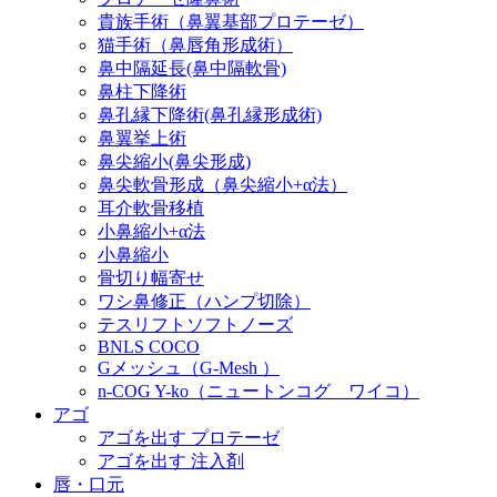
貴族手術（鼻翼基部プロテーゼ）
猫手術（鼻唇角形成術）
鼻中隔延長(鼻中隔軟骨)
鼻柱下降術
鼻孔縁下降術(鼻孔縁形成術)
鼻翼挙上術
鼻尖縮小(鼻尖形成)
鼻尖軟骨形成（鼻尖縮小+α法）
耳介軟骨移植
小鼻縮小+α法
小鼻縮小
骨切り幅寄せ
ワシ鼻修正（ハンプ切除）
テスリフトソフトノーズ
BNLS COCO
Gメッシュ（G-Mesh ）
n-COG Y-ko（ニュートンコグ ワイコ）
アゴ
アゴを出す プロテーゼ
アゴを出す 注入剤
唇・口元