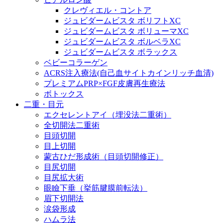
クレヴィエル・コントア
ジュビダームビスタ ボリフトXC
ジュビダームビスタ ボリューマXC
ジュビダームビスタ ボルベラXC
ジュビダームビスタ ボラックス
ベビーコラーゲン
ACRS注入療法(自己血サイトカインリッチ血清)
プレミアムPRP×FGF皮膚再生療法
ボトックス
二重・目元
エクセレントアイ（埋没法二重術）
全切開法二重術
目頭切開
目上切開
蒙古ひだ形成術（目頭切開修正）
目尻切開
目尻拡大術
眼瞼下垂（挙筋腱膜前転法）
眉下切開法
涙袋形成
ハムラ法