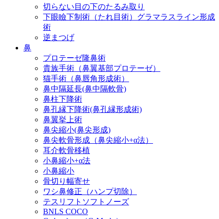
切らない目の下のたるみ取り
下眼瞼下制術（たれ目術）グラマラスライン形成
術
逆まつげ
鼻
プロテーゼ隆鼻術
貴族手術（鼻翼基部プロテーゼ）
猫手術（鼻唇角形成術）
鼻中隔延長(鼻中隔軟骨)
鼻柱下降術
鼻孔縁下降術(鼻孔縁形成術)
鼻翼挙上術
鼻尖縮小(鼻尖形成)
鼻尖軟骨形成（鼻尖縮小+α法）
耳介軟骨移植
小鼻縮小+α法
小鼻縮小
骨切り幅寄せ
ワシ鼻修正（ハンプ切除）
テスリフトソフトノーズ
BNLS COCO