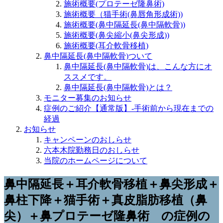
施術概要(プロテーゼ隆鼻術)
施術概要（猫手術(鼻唇角形成術))
施術概要(鼻中隔延長(鼻中隔軟骨))
施術概要(鼻尖縮小(鼻尖形成))
施術概要(耳介軟骨移植)
鼻中隔延長(鼻中隔軟骨)ついて
鼻中隔延長(鼻中隔軟骨)は、こんな方にオ
ススメです。
鼻中隔延長(鼻中隔軟骨)とは？
モニター募集のお知らせ
症例のご紹介【通常版】-手術前から現在までの
経過
お知らせ
キャンペーンのおしらせ
六本木院勤務日のおしらせ
当院のホームページについて
鼻中隔延長＋耳介軟骨移植＋鼻尖形成＋
鼻柱下降＋猫手術＋真皮脂肪移植（鼻
尖）＋鼻プロテーゼ隆鼻術 の症例の