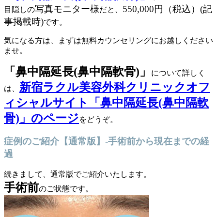
写真モニター様
550,000円（税込）(記
目隠しの
だと、
事掲載時)
です。
気になる方は、まずは無料カウンセリングにお越しください
ませ。
「鼻中隔延長(鼻中隔軟骨)」
について詳しく
新宿ラクル美容外科クリニックオフ
は、
ィシャルサイト「鼻中隔延長(鼻中隔軟
骨)」のページ
をどうぞ。
症例のご紹介【通常版】-手術前から現在までの経
過
続きまして、通常版でご紹介いたします。
手術前
のご状態です。