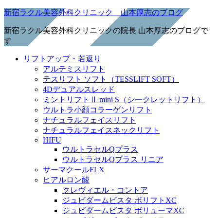
新宿ラクル美容外科クリニック 山本厚志のブログ
新宿ラクル美容外科クリニックの院長 山本厚志のブログで
す
リフトアップ・若返り
アルテミスリフト
テスリフト ソフト（TESSLIFT SOFT）
4Dデュアルスレッド
ミントリフトⅡ mini S（シークレットリフト）
ウルトラ小顔コラーゲンリフト
ナチュラルフェイスリフト
ナチュラルフェイスネックリフト
HIFU
ウルトラセルQプラス
ウルトラセルQプラス リニア
サーマクールFLX
ヒアルロン酸
クレヴィエル・コントア
ジュビダームビスタ ボリフトXC
ジュビダームビスタ ボリューマXC