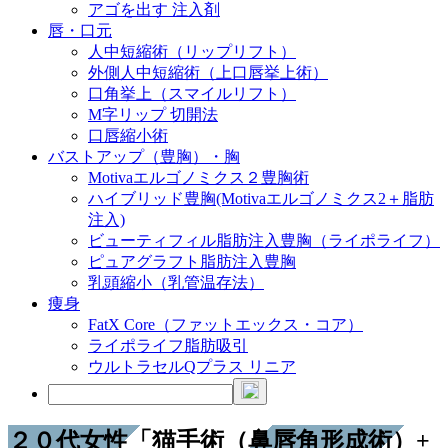
アゴを出す 注入剤
唇・口元
人中短縮術（リップリフト）
外側人中短縮術（上口唇挙上術）
口角挙上（スマイルリフト）
M字リップ 切開法
口唇縮小術
バストアップ（豊胸）・胸
Motivaエルゴノミクス２豊胸術
ハイブリッド豊胸(Motivaエルゴノミクス2＋脂肪
注入)
ビューティフィル脂肪注入豊胸（ライポライフ）
ピュアグラフト脂肪注入豊胸
乳頭縮小（乳管温存法）
痩身
FatX Core（ファットエックス・コア）
ライポライフ脂肪吸引
ウルトラセルQプラス リニア
２０代女性「猫手術（鼻唇角形成術）+