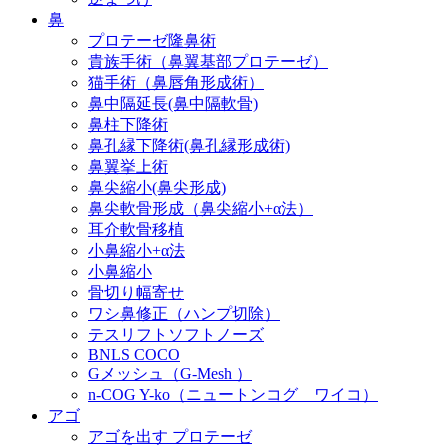
鼻
プロテーゼ隆鼻術
貴族手術（鼻翼基部プロテーゼ）
猫手術（鼻唇角形成術）
鼻中隔延長(鼻中隔軟骨)
鼻柱下降術
鼻孔縁下降術(鼻孔縁形成術)
鼻翼挙上術
鼻尖縮小(鼻尖形成)
鼻尖軟骨形成（鼻尖縮小+α法）
耳介軟骨移植
小鼻縮小+α法
小鼻縮小
骨切り幅寄せ
ワシ鼻修正（ハンプ切除）
テスリフトソフトノーズ
BNLS COCO
Gメッシュ（G-Mesh ）
n-COG Y-ko（ニュートンコグ ワイコ）
アゴ
アゴを出す プロテーゼ