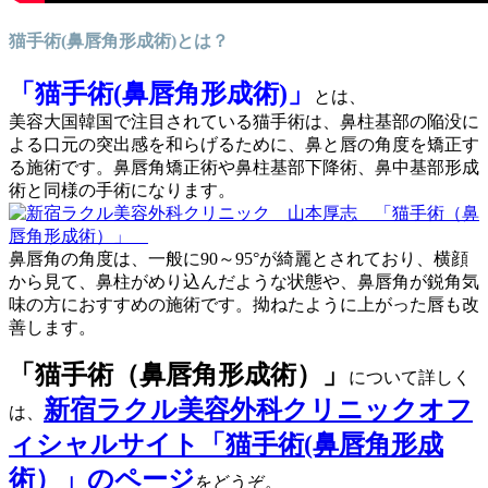
猫手術(鼻唇角形成術)とは？
「猫手術(鼻唇角形成術)」
とは、
美容大国韓国で注目されている猫手術は、鼻柱基部の陥没に
よる口元の突出感を和らげるために、鼻と唇の角度を矯正す
る施術です。鼻唇角矯正術や鼻柱基部下降術、鼻中基部形成
術と同様の手術になります。
鼻唇角の角度は、一般に90～95°が綺麗とされており、横顔
から見て、鼻柱がめり込んだような状態や、鼻唇角が鋭角気
味の方におすすめの施術です。拗ねたように上がった唇も改
善します。
「猫手術（鼻唇角形成術）」
について詳しく
新宿ラクル美容外科クリニックオフ
は、
ィシャルサイト「猫手術(鼻唇角形成
術）」のページ
をどうぞ。