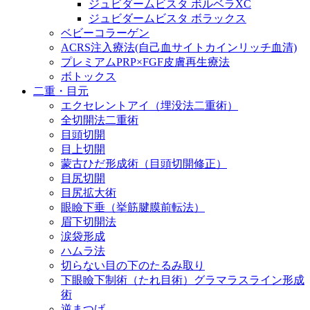
ジュビダームビスタ ボルベラXC
ジュビダームビスタ ボラックス
ベビーコラーゲン
ACRS注入療法(自己血サイトカインリッチ血清)
プレミアムPRP×FGF皮膚再生療法
ボトックス
二重・目元
エクセレントアイ（埋没法二重術）
全切開法二重術
目頭切開
目上切開
蒙古ひだ形成術（目頭切開修正）
目尻切開
目尻拡大術
眼瞼下垂（挙筋腱膜前転法）
眉下切開法
涙袋形成
ハムラ法
切らない目の下のたるみ取り
下眼瞼下制術（たれ目術）グラマラスライン形成
術
逆まつげ