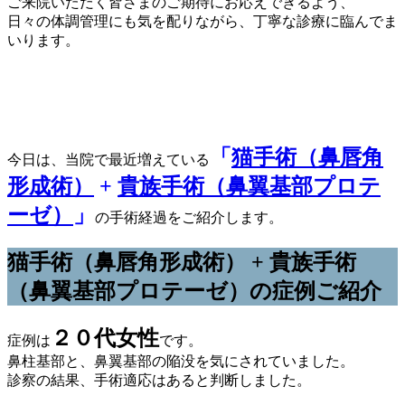
ご来院いただく皆さまのご期待にお応えできるよう、
日々の体調管理にも気を配りながら、丁寧な診療に臨んでま
いります。
「
猫手術（鼻唇角
今日は、当院で最近増えている
形成術）
+
貴族手術（鼻翼基部プロテ
ーゼ）
」
の手術経過をご紹介します。
猫手術（鼻唇角形成術） + 貴族手術
（鼻翼基部プロテーゼ）の症例ご紹介
２０代女性
症例は
です。
鼻柱基部と、鼻翼基部の陥没を気にされていました。
診察の結果、手術適応はあると判断しました。