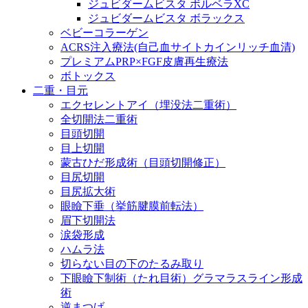
ジュビダームビスタ ボルベラXC
ジュビダームビスタ ボラックス
ベビーコラーゲン
ACRS注入療法(自己血サイトカインリッチ血清)
プレミアムPRP×FGF皮膚再生療法
ボトックス
二重・目元
エクセレントアイ（埋没法二重術）
全切開法二重術
目頭切開
目上切開
蒙古ひだ形成術（目頭切開修正）
目尻切開
目尻拡大術
眼瞼下垂（挙筋腱膜前転法）
眉下切開法
涙袋形成
ハムラ法
切らない目の下のたるみ取り
下眼瞼下制術（たれ目術）グラマラスライン形成
術
逆まつげ