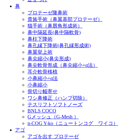
鼻
プロテーゼ隆鼻術
貴族手術（鼻翼基部プロテーゼ）
猫手術（鼻唇角形成術）
鼻中隔延長(鼻中隔軟骨)
鼻柱下降術
鼻孔縁下降術(鼻孔縁形成術)
鼻翼挙上術
鼻尖縮小(鼻尖形成)
鼻尖軟骨形成（鼻尖縮小+α法）
耳介軟骨移植
小鼻縮小+α法
小鼻縮小
骨切り幅寄せ
ワシ鼻修正（ハンプ切除）
テスリフトソフトノーズ
BNLS COCO
Gメッシュ（G-Mesh ）
n-COG Y-ko（ニュートンコグ ワイコ）
アゴ
アゴを出す プロテーゼ