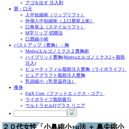
アゴを出す 注入剤
唇・口元
人中短縮術（リップリフト）
外側人中短縮術（上口唇挙上術）
口角挙上（スマイルリフト）
M字リップ 切開法
口唇縮小術
バストアップ（豊胸）・胸
Motivaエルゴノミクス２豊胸術
ハイブリッド豊胸(Motivaエルゴノミクス2＋脂肪
注入)
ビューティフィル脂肪注入豊胸（ライポライフ）
ピュアグラフト脂肪注入豊胸
乳頭縮小（乳管温存法）
痩身
FatX Core（ファットエックス・コア）
ライポライフ脂肪吸引
ウルトラセルQプラス リニア
２０代女性「小鼻縮小+α法 ＋ 鼻尖縮小