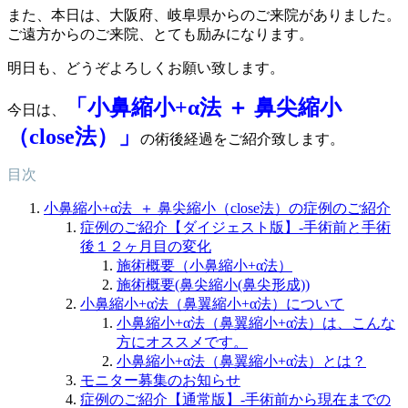
また、本日は、大阪府、岐阜県からのご来院がありました。
ご遠方からのご来院、とても励みになります。
明日も、どうぞよろしくお願い致します。
「小鼻縮小+α法 ＋ 鼻尖縮小
今日は、
（close法）」
の術後経過をご紹介致します。
目次
小鼻縮小+α法 ＋ 鼻尖縮小（close法）の症例のご紹介
症例のご紹介【ダイジェスト版】-手術前と手術
後１２ヶ月目の変化
施術概要（小鼻縮小+α法）
施術概要(鼻尖縮小(鼻尖形成))
小鼻縮小+α法（鼻翼縮小+α法）について
小鼻縮小+α法（鼻翼縮小+α法）は、こんな
方にオススメです。
小鼻縮小+α法（鼻翼縮小+α法）とは？
モニター募集のお知らせ
症例のご紹介【通常版】-手術前から現在までの