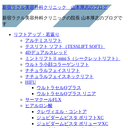
新宿ラクル美容外科クリニック 山本厚志のブログ
新宿ラクル美容外科クリニックの院長 山本厚志のブログで
す
リフトアップ・若返り
アルテミスリフト
テスリフト ソフト（TESSLIFT SOFT）
4Dデュアルスレッド
ミントリフトⅡ mini S（シークレットリフト）
ウルトラ小顔コラーゲンリフト
ナチュラルフェイスリフト
ナチュラルフェイスネックリフト
HIFU
ウルトラセルQプラス
ウルトラセルQプラス リニア
サーマクールFLX
ヒアルロン酸
クレヴィエル・コントア
ジュビダームビスタ ボリフトXC
ジュビダームビスタ ボリューマXC