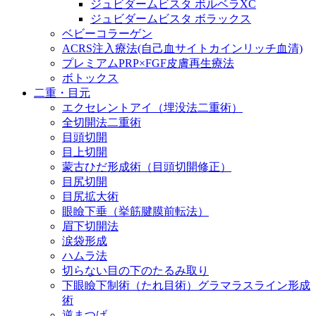
ジュビダームビスタ ボルベラXC
ジュビダームビスタ ボラックス
ベビーコラーゲン
ACRS注入療法(自己血サイトカインリッチ血清)
プレミアムPRP×FGF皮膚再生療法
ボトックス
二重・目元
エクセレントアイ（埋没法二重術）
全切開法二重術
目頭切開
目上切開
蒙古ひだ形成術（目頭切開修正）
目尻切開
目尻拡大術
眼瞼下垂（挙筋腱膜前転法）
眉下切開法
涙袋形成
ハムラ法
切らない目の下のたるみ取り
下眼瞼下制術（たれ目術）グラマラスライン形成
術
逆まつげ