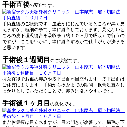
手術直後
の変化です。
手術直後のご状態です。血液がにじんでいるところが黒く見
えますが、極細の糸で丁寧に縫合しております。見えないと
ころの皮下埋没縫合を吸収糸（約１０ヶ月で吸収）で行うの
ですが、ここをいかに丁寧に縫合するかで仕上がりが決まる
と思います。
手術後１週間目
のご状態です。
抜糸直後でお傷の赤みや皮下出血が目立ちます。皮下出血は
ご体質によります。手術から抜糸までの期間、軟膏処置をし
っかりとしていただくことで、赤みは引きやすいです。
手術後１ヶ月目
の変化です。
まだお傷痕は目立ちますが、目の開きが改善して、眉毛が下