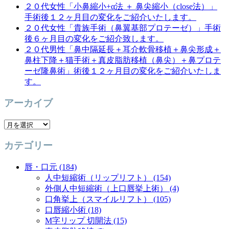
２０代女性「小鼻縮小+α法 ＋ 鼻尖縮小（close法）」
手術後１２ヶ月目の変化をご紹介いたします。
２０代女性「貴族手術（鼻翼基部プロテーゼ）」手術
後６ヶ月目の変化をご紹介致します。
２０代男性「鼻中隔延長＋耳介軟骨移植＋鼻尖形成＋
鼻柱下降＋猫手術＋真皮脂肪移植（鼻尖）＋鼻プロテ
ーゼ隆鼻術」術後１２ヶ月目の変化をご紹介いたしま
す。
アーカイブ
ア
ー
カテゴリー
カ
イ
唇・口元 (184)
ブ
人中短縮術（リップリフト） (154)
外側人中短縮術（上口唇挙上術） (4)
口角挙上（スマイルリフト） (105)
口唇縮小術 (18)
M字リップ 切開法 (15)