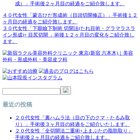
成）」手術後２ヶ月目の経過をご紹介致します。
４０代女性「蒙古ひだ形成術（目頭切開修正）」手術後１２
投
ヶ月目の経過をご紹介致します。
稿
３０代女性「下眼瞼下制術 切開法(たれ目術・グラマラスラ
イン形成)+ 目尻切開 」術後１２ヶ月目の変化をご紹介致し
ナ
ます。
ビ
ゲ
ー
シ
ョ
ン
最近の投稿
２０代女性「裏ハムラ法（目の下のクマ・たるみ取
り）」手術後３ヶ月目の経過をご紹介いたします。
２０代女性「全切開法二重術+上まぶたの脂肪取り」
手術後２ヶ月目の経過をご紹介致します。