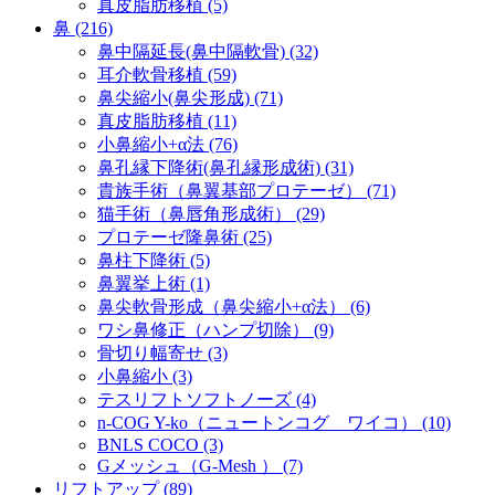
真皮脂肪移植 (5)
鼻 (216)
鼻中隔延長(鼻中隔軟骨) (32)
耳介軟骨移植 (59)
鼻尖縮小(鼻尖形成) (71)
真皮脂肪移植 (11)
小鼻縮小+α法 (76)
鼻孔縁下降術(鼻孔縁形成術) (31)
貴族手術（鼻翼基部プロテーゼ） (71)
猫手術（鼻唇角形成術） (29)
プロテーゼ隆鼻術 (25)
鼻柱下降術 (5)
鼻翼挙上術 (1)
鼻尖軟骨形成（鼻尖縮小+α法） (6)
ワシ鼻修正（ハンプ切除） (9)
骨切り幅寄せ (3)
小鼻縮小 (3)
テスリフトソフトノーズ (4)
n-COG Y-ko（ニュートンコグ ワイコ） (10)
BNLS COCO (3)
Gメッシュ（G-Mesh ） (7)
リフトアップ (89)