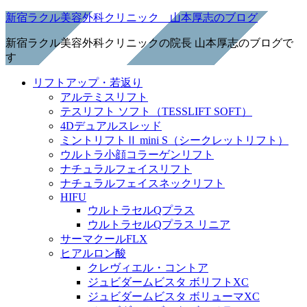
新宿ラクル美容外科クリニック 山本厚志のブログ
新宿ラクル美容外科クリニックの院長 山本厚志のブログで
す
リフトアップ・若返り
アルテミスリフト
テスリフト ソフト（TESSLIFT SOFT）
4Dデュアルスレッド
ミントリフトⅡ mini S（シークレットリフト）
ウルトラ小顔コラーゲンリフト
ナチュラルフェイスリフト
ナチュラルフェイスネックリフト
HIFU
ウルトラセルQプラス
ウルトラセルQプラス リニア
サーマクールFLX
ヒアルロン酸
クレヴィエル・コントア
ジュビダームビスタ ボリフトXC
ジュビダームビスタ ボリューマXC