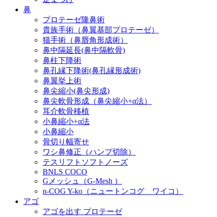
鼻
プロテーゼ隆鼻術
貴族手術（鼻翼基部プロテーゼ）
猫手術（鼻唇角形成術）
鼻中隔延長(鼻中隔軟骨)
鼻柱下降術
鼻孔縁下降術(鼻孔縁形成術)
鼻翼挙上術
鼻尖縮小(鼻尖形成)
鼻尖軟骨形成（鼻尖縮小+α法）
耳介軟骨移植
小鼻縮小+α法
小鼻縮小
骨切り幅寄せ
ワシ鼻修正（ハンプ切除）
テスリフトソフトノーズ
BNLS COCO
Gメッシュ（G-Mesh ）
n-COG Y-ko（ニュートンコグ ワイコ）
アゴ
アゴを出す プロテーゼ