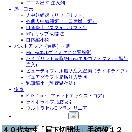
アゴを出す 注入剤
唇・口元
人中短縮術（リップリフト）
外側人中短縮術（上口唇挙上術）
口角挙上（スマイルリフト）
M字リップ 切開法
口唇縮小術
バストアップ（豊胸）・胸
Motivaエルゴノミクス２豊胸術
ハイブリッド豊胸(Motivaエルゴノミクス2＋脂肪
注入)
ビューティフィル脂肪注入豊胸（ライポライフ）
ピュアグラフト脂肪注入豊胸
乳頭縮小（乳管温存法）
痩身
FatX Core（ファットエックス・コア）
ライポライフ脂肪吸引
ウルトラセルQプラス リニア
４０代女性「眉下切開法」手術後１２