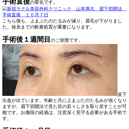
手術直後
の変化です。
こちら側も、上まぶたのたるみが減り、眉毛が下がりまし
た。抜糸までの軟膏処置が重要になります。
手術後１週間目
のご状態です。
皮下
出血が出ています。年齢と共に上まぶたのたるみが強くなり
ますが、眉下切開法で見た目の若々しさを取り戻すことが可
能です。お傷痕の経過は、注意深く見守る必要がある手術で
す。