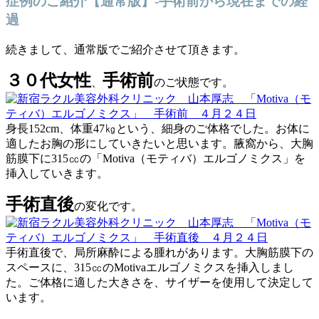
症例のご紹介【通常版】-手術前から現在までの経
過
続きまして、通常版でご紹介させて頂きます。
３０代女性
手術前
、
のご状態です。
身長152cm、体重47㎏という、細身のご体格でした。お体に
適したお胸の形にしていきたいと思います。腋窩から、大胸
筋膜下に315㏄の「Motiva（モティバ）エルゴノミクス」を
挿入していきます。
手術直後
の変化です。
手術直後で、局所麻酔による腫れがあります。大胸筋膜下の
スペースに、315㏄のMotivaエルゴノミクスを挿入しまし
た。ご体格に適した大きさを、サイザーを使用して決定して
います。