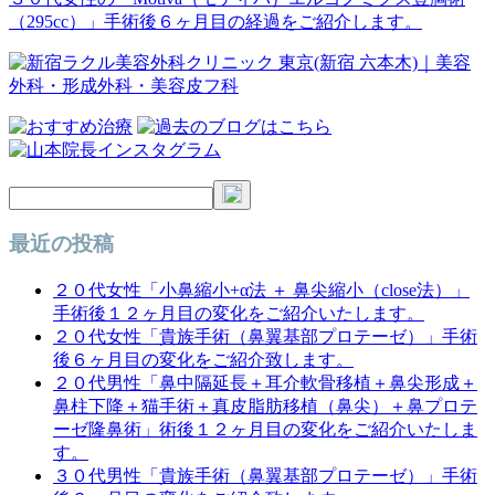
（295cc）」手術後６ヶ月目の経過をご紹介します。
ナ
ビ
ゲ
ー
シ
ョ
ン
最近の投稿
２０代女性「小鼻縮小+α法 ＋ 鼻尖縮小（close法）」
手術後１２ヶ月目の変化をご紹介いたします。
２０代女性「貴族手術（鼻翼基部プロテーゼ）」手術
後６ヶ月目の変化をご紹介致します。
２０代男性「鼻中隔延長＋耳介軟骨移植＋鼻尖形成＋
鼻柱下降＋猫手術＋真皮脂肪移植（鼻尖）＋鼻プロテ
ーゼ隆鼻術」術後１２ヶ月目の変化をご紹介いたしま
す。
３０代男性「貴族手術（鼻翼基部プロテーゼ）」手術