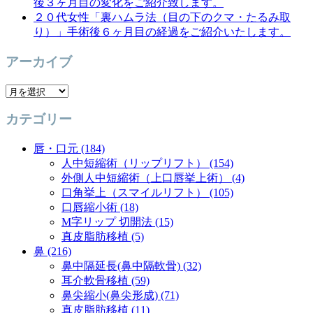
後３ヶ月目の変化をご紹介致します。
２０代女性「裏ハムラ法（目の下のクマ・たるみ取
り）」手術後６ヶ月目の経過をご紹介いたします。
アーカイブ
ア
ー
カテゴリー
カ
イ
唇・口元 (184)
ブ
人中短縮術（リップリフト） (154)
外側人中短縮術（上口唇挙上術） (4)
口角挙上（スマイルリフト） (105)
口唇縮小術 (18)
M字リップ 切開法 (15)
真皮脂肪移植 (5)
鼻 (216)
鼻中隔延長(鼻中隔軟骨) (32)
耳介軟骨移植 (59)
鼻尖縮小(鼻尖形成) (71)
真皮脂肪移植 (11)