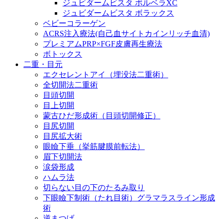
ジュビダームビスタ ボルベラXC
ジュビダームビスタ ボラックス
ベビーコラーゲン
ACRS注入療法(自己血サイトカインリッチ血清)
プレミアムPRP×FGF皮膚再生療法
ボトックス
二重・目元
エクセレントアイ（埋没法二重術）
全切開法二重術
目頭切開
目上切開
蒙古ひだ形成術（目頭切開修正）
目尻切開
目尻拡大術
眼瞼下垂（挙筋腱膜前転法）
眉下切開法
涙袋形成
ハムラ法
切らない目の下のたるみ取り
下眼瞼下制術（たれ目術）グラマラスライン形成
術
逆まつげ