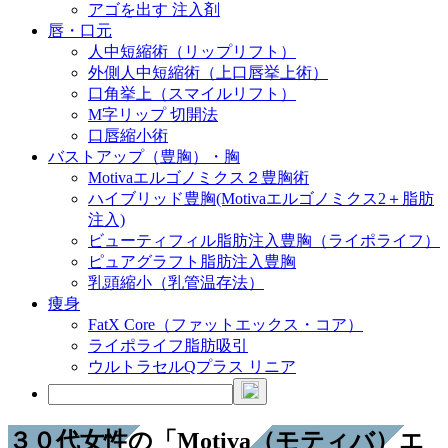
アゴを出す 注入剤
唇・口元
人中短縮術（リップリフト）
外側人中短縮術（上口唇挙上術）
口角挙上（スマイルリフト）
M字リップ 切開法
口唇縮小術
バストアップ（豊胸）・胸
Motivaエルゴノミクス２豊胸術
ハイブリッド豊胸(Motivaエルゴノミクス2＋脂肪
注入)
ビューティフィル脂肪注入豊胸（ライポライフ）
ピュアグラフト脂肪注入豊胸
乳頭縮小（乳管温存法）
痩身
FatX Core（ファットエックス・コア）
ライポライフ脂肪吸引
ウルトラセルQプラス リニア
３０代女性の「Motiva（モティバ）エ