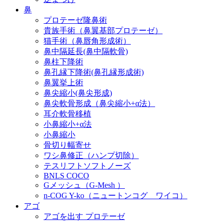
鼻
プロテーゼ隆鼻術
貴族手術（鼻翼基部プロテーゼ）
猫手術（鼻唇角形成術）
鼻中隔延長(鼻中隔軟骨)
鼻柱下降術
鼻孔縁下降術(鼻孔縁形成術)
鼻翼挙上術
鼻尖縮小(鼻尖形成)
鼻尖軟骨形成（鼻尖縮小+α法）
耳介軟骨移植
小鼻縮小+α法
小鼻縮小
骨切り幅寄せ
ワシ鼻修正（ハンプ切除）
テスリフトソフトノーズ
BNLS COCO
Gメッシュ（G-Mesh ）
n-COG Y-ko（ニュートンコグ ワイコ）
アゴ
アゴを出す プロテーゼ