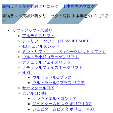
新宿ラクル美容外科クリニック 山本厚志のブログ
新宿ラクル美容外科クリニックの院長 山本厚志のブログで
す
リフトアップ・若返り
アルテミスリフト
テスリフト ソフト（TESSLIFT SOFT）
4Dデュアルスレッド
ミントリフトⅡ mini S（シークレットリフト）
ウルトラ小顔コラーゲンリフト
ナチュラルフェイスリフト
ナチュラルフェイスネックリフト
HIFU
ウルトラセルQプラス
ウルトラセルQプラス リニア
サーマクールFLX
ヒアルロン酸
クレヴィエル・コントア
ジュビダームビスタ ボリフトXC
ジュビダームビスタ ボリューマXC