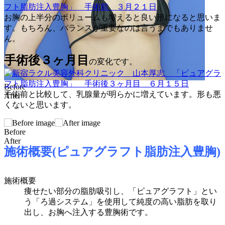
お胸の上半分のボリュームも増えると良い形になると思いま
す。もちろん、バランスが重要なのは言うまでもありませ
ん。
手術後３ヶ月目
の変化です。
Before
手術前と比較して、乳腺量が明らかに増えています。形も悪
After
くないと思います。
Before
After
施術概要(ピュアグラフト脂肪注入豊胸)
施術概要
痩せたい部分の脂肪吸引し、「ピュアグラフト」とい
う「
ろ過システム」
を使用して
純度の高い脂肪を取り
出し
、お胸へ注入する豊胸術です。