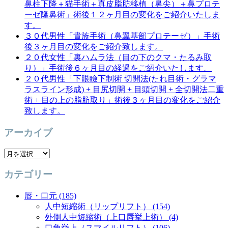
鼻柱下降＋猫手術＋真皮脂肪移植（鼻尖）＋鼻プロテ
ーゼ隆鼻術」術後１２ヶ月目の変化をご紹介いたしま
す。
３０代男性「貴族手術（鼻翼基部プロテーゼ）」手術
後３ヶ月目の変化をご紹介致します。
２０代女性「裏ハムラ法（目の下のクマ・たるみ取
り）」手術後６ヶ月目の経過をご紹介いたします。
２０代男性「下眼瞼下制術 切開法(たれ目術・グラマ
ラスライン形成) + 目尻切開 + 目頭切開 + 全切開法二重
術 + 目の上の脂肪取り」術後３ヶ月目の変化をご紹介
致します。
アーカイブ
ア
ー
カテゴリー
カ
イ
唇・口元 (185)
ブ
人中短縮術（リップリフト） (154)
外側人中短縮術（上口唇挙上術） (4)
口角挙上（スマイルリフト） (106)