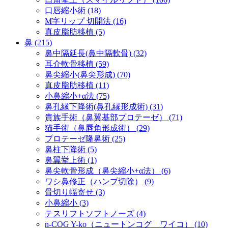
口唇縮小術 (18)
M字リップ 切開法 (16)
真皮脂肪移植 (5)
鼻 (215)
鼻中隔延長(鼻中隔軟骨) (32)
耳介軟骨移植 (59)
鼻尖縮小(鼻尖形成) (70)
真皮脂肪移植 (11)
小鼻縮小+α法 (75)
鼻孔縁下降術(鼻孔縁形成術) (31)
貴族手術（鼻翼基部プロテーゼ） (71)
猫手術（鼻唇角形成術） (29)
プロテーゼ隆鼻術 (25)
鼻柱下降術 (5)
鼻翼挙上術 (1)
鼻尖軟骨形成（鼻尖縮小+α法） (6)
ワシ鼻修正（ハンプ切除） (9)
骨切り幅寄せ (3)
小鼻縮小 (3)
テスリフトソフトノーズ (4)
n-COG Y-ko（ニュートンコグ ワイコ） (10)