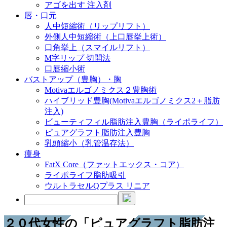
アゴを出す 注入剤
唇・口元
人中短縮術（リップリフト）
外側人中短縮術（上口唇挙上術）
口角挙上（スマイルリフト）
M字リップ 切開法
口唇縮小術
バストアップ（豊胸）・胸
Motivaエルゴノミクス２豊胸術
ハイブリッド豊胸(Motivaエルゴノミクス2＋脂肪
注入)
ビューティフィル脂肪注入豊胸（ライポライフ）
ピュアグラフト脂肪注入豊胸
乳頭縮小（乳管温存法）
痩身
FatX Core（ファットエックス・コア）
ライポライフ脂肪吸引
ウルトラセルQプラス リニア
２０代女性の「ピュアグラフト脂肪注