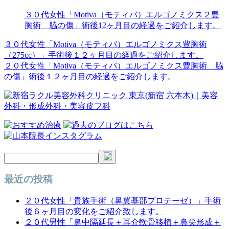
３０代女性「Motiva（モティバ）エルゴノミクス２豊
胸術 脇の傷」術後12ヶ月目の経過をご紹介します。
３０代女性「Motiva（モティバ）エルゴノミクス豊胸術
投
（275cc）」手術後１２ヶ月目の経過をご紹介します。
稿
２０代女性「Motiva（モティバ）エルゴノミクス豊胸術 脇
の傷」術後１２ヶ月目の経過をご紹介します。
ナ
ビ
ゲ
ー
シ
ョ
ン
最近の投稿
２０代女性「貴族手術（鼻翼基部プロテーゼ）」手術
後６ヶ月目の変化をご紹介致します。
２０代男性「鼻中隔延長＋耳介軟骨移植＋鼻尖形成＋