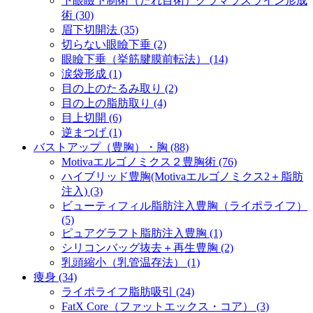
下眼瞼下制術（たれ目術）グラマラスライン形成
術 (30)
眉下切開法 (35)
切らない眼瞼下垂 (2)
眼瞼下垂（挙筋腱膜前転法） (14)
涙袋形成 (1)
目の上のたるみ取り (2)
目の上の脂肪取り (4)
目上切開 (6)
逆まつげ (1)
バストアップ（豊胸）・胸 (88)
Motivaエルゴノミクス２豊胸術 (76)
ハイブリッド豊胸(Motivaエルゴノミクス2＋脂肪
注入) (3)
ビューティフィル脂肪注入豊胸（ライポライフ）
(5)
ピュアグラフト脂肪注入豊胸 (1)
シリコンバッグ抜去＋再生豊胸 (2)
乳頭縮小（乳管温存法） (1)
痩身 (34)
ライポライフ脂肪吸引 (24)
FatX Core（ファットエックス・コア） (3)