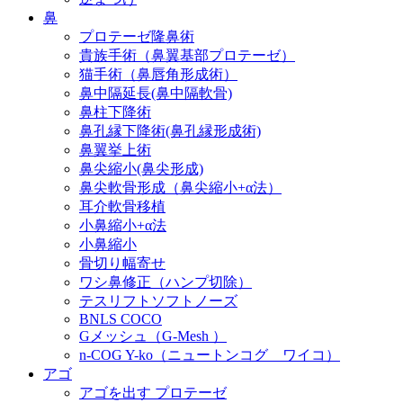
鼻
プロテーゼ隆鼻術
貴族手術（鼻翼基部プロテーゼ）
猫手術（鼻唇角形成術）
鼻中隔延長(鼻中隔軟骨)
鼻柱下降術
鼻孔縁下降術(鼻孔縁形成術)
鼻翼挙上術
鼻尖縮小(鼻尖形成)
鼻尖軟骨形成（鼻尖縮小+α法）
耳介軟骨移植
小鼻縮小+α法
小鼻縮小
骨切り幅寄せ
ワシ鼻修正（ハンプ切除）
テスリフトソフトノーズ
BNLS COCO
Gメッシュ（G-Mesh ）
n-COG Y-ko（ニュートンコグ ワイコ）
アゴ
アゴを出す プロテーゼ