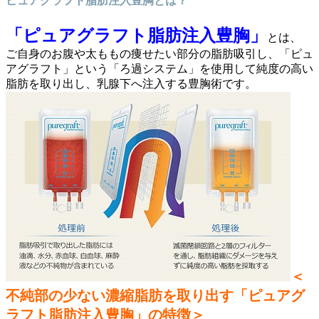
ピュアグラフト脂肪注入豊胸とは？
「ピュアグラフト脂肪注入豊胸」
とは、
ご自身のお腹や太ももの痩せたい部分の脂肪吸引し、「ピュ
アグラフト」という「
ろ過システム」
を使用して
純度の高い
脂肪を取り出し、乳腺下
へ注入する豊胸術です。
＜
不純部の少ない濃縮脂肪を取り出す「ピュアグ
ラフト脂肪注入豊胸」の特徴＞