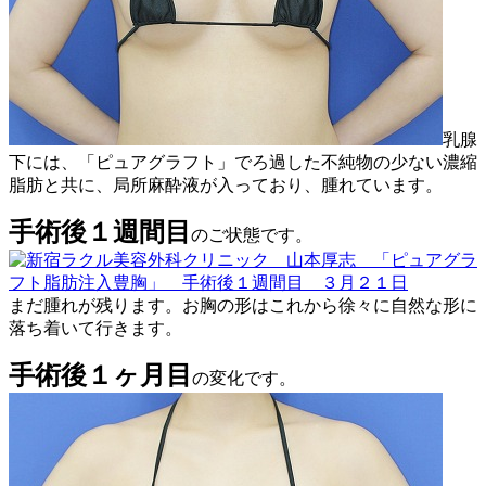
乳腺
下には、「ピュアグラフト」でろ過した不純物の少ない濃縮
脂肪と共に、局所麻酔液が入っており、腫れています。
手術後１週間目
のご状態です。
まだ腫れが残ります。お胸の形はこれから徐々に自然な形に
落ち着いて行きます。
手術後１ヶ月目
の変化です。