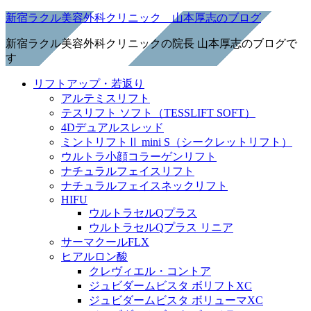
新宿ラクル美容外科クリニック 山本厚志のブログ
新宿ラクル美容外科クリニックの院長 山本厚志のブログで
す
リフトアップ・若返り
アルテミスリフト
テスリフト ソフト（TESSLIFT SOFT）
4Dデュアルスレッド
ミントリフトⅡ mini S（シークレットリフト）
ウルトラ小顔コラーゲンリフト
ナチュラルフェイスリフト
ナチュラルフェイスネックリフト
HIFU
ウルトラセルQプラス
ウルトラセルQプラス リニア
サーマクールFLX
ヒアルロン酸
クレヴィエル・コントア
ジュビダームビスタ ボリフトXC
ジュビダームビスタ ボリューマXC