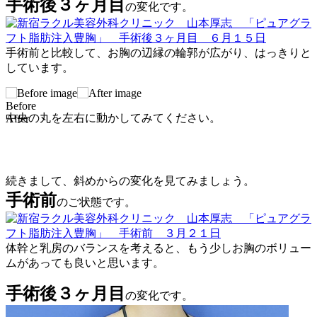
手術後３ヶ月目
の変化です。
手術前と比較して、お胸の辺縁の輪郭が広がり、はっきりと
しています。
Before
中央の丸を左右に動かしてみてください。
After
続きまして、斜めからの変化を見てみましょう。
手術前
のご状態です。
体幹と乳房のバランスを考えると、もう少しお胸のボリュー
ムがあっても良いと思います。
手術後３ヶ月目
の変化です。