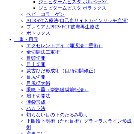
ジュビダームビスタ ボルベラXC
ジュビダームビスタ ボラックス
ベビーコラーゲン
ACRS注入療法(自己血サイトカインリッチ血清)
プレミアムPRP×FGF皮膚再生療法
ボトックス
二重・目元
エクセレントアイ（埋没法二重術）
全切開法二重術
目頭切開
目上切開
蒙古ひだ形成術（目頭切開修正）
目尻切開
目尻拡大術
眼瞼下垂（挙筋腱膜前転法）
眉下切開法
涙袋形成
ハムラ法
切らない目の下のたるみ取り
下眼瞼下制術（たれ目術）グラマラスライン形成
術
逆まつげ