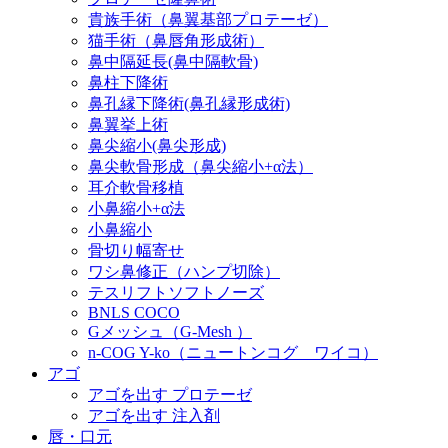
貴族手術（鼻翼基部プロテーゼ）
猫手術（鼻唇角形成術）
鼻中隔延長(鼻中隔軟骨)
鼻柱下降術
鼻孔縁下降術(鼻孔縁形成術)
鼻翼挙上術
鼻尖縮小(鼻尖形成)
鼻尖軟骨形成（鼻尖縮小+α法）
耳介軟骨移植
小鼻縮小+α法
小鼻縮小
骨切り幅寄せ
ワシ鼻修正（ハンプ切除）
テスリフトソフトノーズ
BNLS COCO
Gメッシュ（G-Mesh ）
n-COG Y-ko（ニュートンコグ ワイコ）
アゴ
アゴを出す プロテーゼ
アゴを出す 注入剤
唇・口元