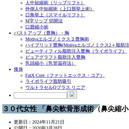
人中短縮術（リップリフト）
外側人中短縮術（上口唇挙上術）
口角挙上（スマイルリフト）
M字リップ 切開法
口唇縮小術
バストアップ（豊胸）・胸
Motivaエルゴノミクス２豊胸術
ハイブリッド豊胸(Motivaエルゴノミクス2＋脂肪注
ビューティフィル脂肪注入豊胸（ライポライフ）
ピュアグラフト脂肪注入豊胸
乳頭縮小（乳管温存法）
痩身
FatX Core（ファットエックス・コア）
ライポライフ脂肪吸引
ウルトラセルQプラス リニア
３０代女性 「鼻尖軟骨形成術（鼻尖縮
更新日：
2024年11月21日
公開日：
2020年3月28日