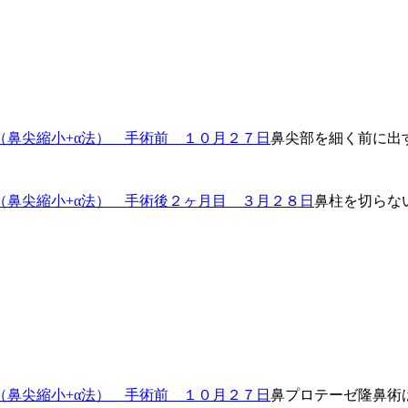
鼻尖部を細く前に出
鼻柱を切らな
鼻プロテーゼ隆鼻術