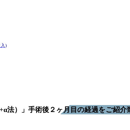
入)
小+α法）」手術後２ヶ月目の経過をご紹介