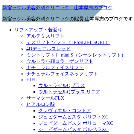
新宿ラクル美容外科クリニック 山本厚志のブログ
新宿ラクル美容外科クリニックの院長 山本厚志のブログです
リフトアップ・若返り
アルテミスリフト
テスリフト ソフト（TESSLIFT SOFT）
4Dデュアルスレッド
ミントリフトⅡ mini S（シークレットリフト）
ウルトラ小顔コラーゲンリフト
ナチュラルフェイスリフト
ナチュラルフェイスネックリフト
HIFU
ウルトラセルQプラス
ウルトラセルQプラス リニア
サーマクールFLX
ヒアルロン酸
クレヴィエル・コントア
ジュビダームビスタ ボリフトXC
ジュビダームビスタ ボリューマXC
ジュビダームビスタ ボルベラXC