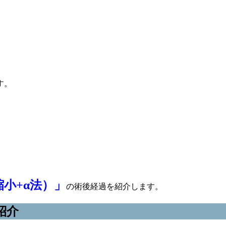
す。
小+α法）」
の術後経過を紹介します。
紹介