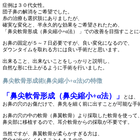
症例は３０代女性。
団子鼻の解消をご希望でした。
糸の治療も選択肢にありましたが、
確実な変化と、半永久的な効果をご希望されたため、
「鼻尖軟骨形成（鼻尖縮小+α法） 」での改善を目指すこと
お鼻の固定が５～７日必要ですが、良い変化になるので、
ダウンタイムを取れる方には良い手術だと思います。
出来ること、出来ないことをしっかりと説明し、
自然な形に仕上がるように手術を行いました。
鼻尖軟骨形成術(鼻尖縮小+α法)の特徴
「鼻尖軟骨形成（鼻尖縮小+α法）」
とは、
お鼻の穴のお傷だけで、鼻先を細く前に出すことが可能な手
お鼻の穴の中の軟骨（鼻翼軟骨）より採取した軟骨を使って
鼻尖部に移植するので、耳介軟骨からの採取が不要です。
当然ですが、鼻翼軟骨が柔らかすぎる方は、