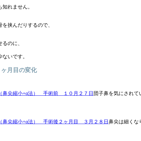
も知れません。
、
骨を挟んだりするので、
せるのに、
少ないです。
２ヶ月目の変化
団子鼻を気にされて
鼻尖は細くな