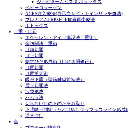
ジュビダームビスタ ボラックス
ベビーコラーゲン
ACRS注入療法(自己血サイトカインリッチ血清)
プレミアムPRP×FGF皮膚再生療法
ボトックス
二重・目元
エクセレントアイ（埋没法二重術）
全切開法二重術
目頭切開
目上切開
蒙古ひだ形成術（目頭切開修正）
目尻切開
目尻拡大術
眼瞼下垂（挙筋腱膜前転法）
眉下切開法
涙袋形成
ハムラ法
切らない目の下のたるみ取り
下眼瞼下制術（たれ目術）グラマラスライン形成
逆まつげ
鼻
プロテーゼ隆鼻術