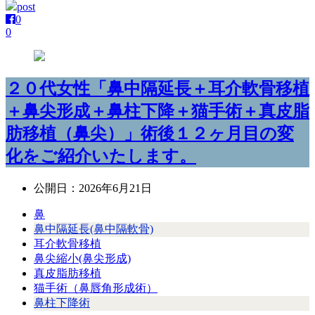
post
0
0
２０代女性「鼻中隔延長＋耳介軟骨移植
＋鼻尖形成＋鼻柱下降＋猫手術＋真皮脂
肪移植（鼻尖）」術後１２ヶ月目の変
化をご紹介いたします。
公開日：
2026年6月21日
鼻
鼻中隔延長(鼻中隔軟骨)
耳介軟骨移植
鼻尖縮小(鼻尖形成)
真皮脂肪移植
猫手術（鼻唇角形成術）
鼻柱下降術