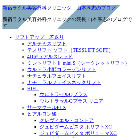
新宿ラクル美容外科クリニック 山本厚志のブログ
新宿ラクル美容外科クリニックの院長 山本厚志のブログで
す
リフトアップ・若返り
アルテミスリフト
テスリフト ソフト（TESSLIFT SOFT）
4Dデュアルスレッド
ミントリフトⅡ mini S（シークレットリフト）
ウルトラ小顔コラーゲンリフト
ナチュラルフェイスリフト
ナチュラルフェイスネックリフト
HIFU
ウルトラセルQプラス
ウルトラセルQプラス リニア
サーマクールFLX
ヒアルロン酸
クレヴィエル・コントア
ジュビダームビスタ ボリフトXC
ジュビダームビスタ ボリューマXC