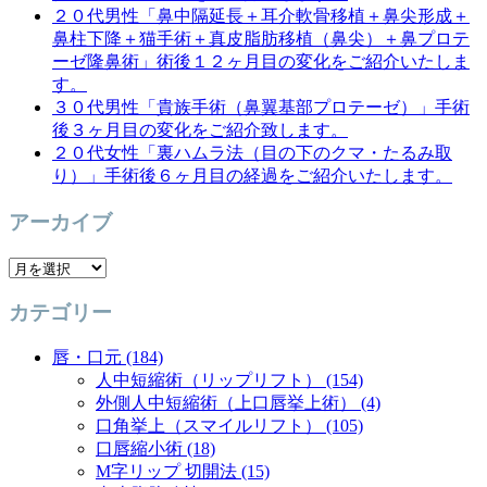
２０代男性「鼻中隔延長＋耳介軟骨移植＋鼻尖形成＋
鼻柱下降＋猫手術＋真皮脂肪移植（鼻尖）＋鼻プロテ
ーゼ隆鼻術」術後１２ヶ月目の変化をご紹介いたしま
す。
３０代男性「貴族手術（鼻翼基部プロテーゼ）」手術
後３ヶ月目の変化をご紹介致します。
２０代女性「裏ハムラ法（目の下のクマ・たるみ取
り）」手術後６ヶ月目の経過をご紹介いたします。
アーカイブ
ア
ー
カテゴリー
カ
イ
唇・口元 (184)
ブ
人中短縮術（リップリフト） (154)
外側人中短縮術（上口唇挙上術） (4)
口角挙上（スマイルリフト） (105)
口唇縮小術 (18)
M字リップ 切開法 (15)