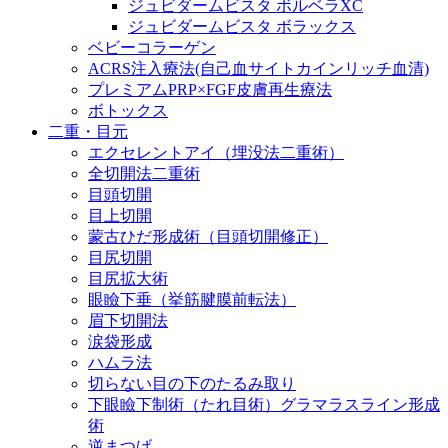
ジュビダームビスタ ボルベラXC
ジュビダームビスタ ボラックス
ベビーコラーゲン
ACRS注入療法(自己血サイトカインリッチ血清)
プレミアムPRP×FGF皮膚再生療法
ボトックス
二重・目元
エクセレントアイ（埋没法二重術）
全切開法二重術
目頭切開
目上切開
蒙古ひだ形成術（目頭切開修正）
目尻切開
目尻拡大術
眼瞼下垂（挙筋腱膜前転法）
眉下切開法
涙袋形成
ハムラ法
切らない目の下のたるみ取り
下眼瞼下制術（たれ目術）グラマラスライン形成
術
逆まつげ