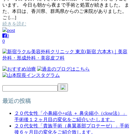
います。 今日も朝から夜まで手術と処置が続きました。 ま
た、本日は、香川県、群馬県からのご来院がありました。
ご […]
続きを読む
post
0
0
最近の投稿
２０代女性「小鼻縮小+α法 ＋ 鼻尖縮小（close法）」
手術後１２ヶ月目の変化をご紹介いたします。
２０代女性「貴族手術（鼻翼基部プロテーゼ）」手術
後６ヶ月目の変化をご紹介致します。