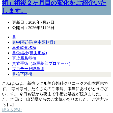
術」術後２ヶ月目の変化をご紹介いた
します。
更新日：
2026年7月27日
公開日：
2026年7月26日
鼻
鼻中隔延長(鼻中隔軟骨)
耳介軟骨移植
鼻尖縮小(鼻尖形成)
真皮脂肪移植
貴族手術（鼻翼基部プロテーゼ）
プロテーゼ隆鼻術
鼻柱下降術
こんばんは。 新宿ラクル美容外科クリニックの山本厚志で
す。 毎日毎日、たくさんのご来院、本当にありがとうござ
います。 今日も朝から夜まで手術と処置が続きました。 ま
た、本日は、山梨県からのご来院がありました。 ご遠方か
ら […]
続きを読む