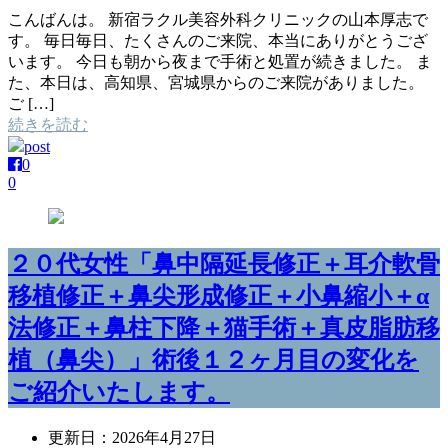
こんばんは。 新宿ラクル美容外科クリニックの山本厚志で
す。 毎日毎日、たくさんのご来院、本当にありがとうござ
います。 今日も朝から夜まで手術と処置が続きました。 ま
た、本日は、高知県、宮城県からのご来院がありました。
ご […]
続きを読む
post
0
0
２０代女性「鼻中隔延長修正＋耳介軟骨
移植修正＋鼻尖形成修正＋小鼻縮小＋α
法修正＋鼻柱下降＋猫手術＋真皮脂肪移
植（鼻尖）」術後１２ヶ月目の変化を
ご紹介いたします。
更新日：
2026年4月27日