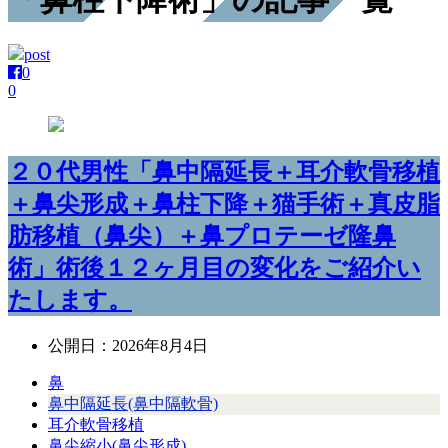
post
0
0
２０代男性「鼻中隔延長＋耳介軟骨移植
＋鼻尖形成＋鼻柱下降＋猫手術＋真皮脂
肪移植（鼻尖）＋鼻プロテーゼ隆鼻
術」術後１２ヶ月目の変化をご紹介い
たします。
公開日：
2026年8月4日
鼻
鼻中隔延長(鼻中隔軟骨)
耳介軟骨移植
鼻尖縮小(鼻尖形成)