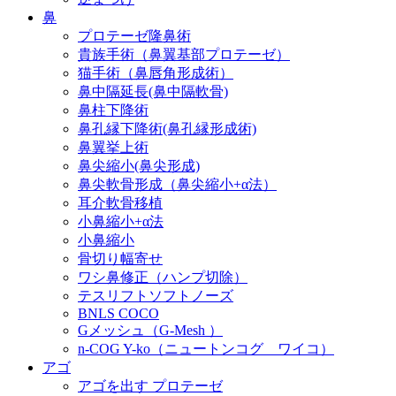
鼻
プロテーゼ隆鼻術
貴族手術（鼻翼基部プロテーゼ）
猫手術（鼻唇角形成術）
鼻中隔延長(鼻中隔軟骨)
鼻柱下降術
鼻孔縁下降術(鼻孔縁形成術)
鼻翼挙上術
鼻尖縮小(鼻尖形成)
鼻尖軟骨形成（鼻尖縮小+α法）
耳介軟骨移植
小鼻縮小+α法
小鼻縮小
骨切り幅寄せ
ワシ鼻修正（ハンプ切除）
テスリフトソフトノーズ
BNLS COCO
Gメッシュ（G-Mesh ）
n-COG Y-ko（ニュートンコグ ワイコ）
アゴ
アゴを出す プロテーゼ