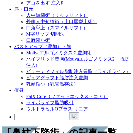
アゴを出す 注入剤
唇・口元
人中短縮術（リップリフト）
外側人中短縮術（上口唇挙上術）
口角挙上（スマイルリフト）
M字リップ 切開法
口唇縮小術
バストアップ（豊胸）・胸
Motivaエルゴノミクス２豊胸術
ハイブリッド豊胸(Motivaエルゴノミクス2＋脂肪
注入)
ビューティフィル脂肪注入豊胸（ライポライフ）
ピュアグラフト脂肪注入豊胸
乳頭縮小（乳管温存法）
痩身
FatX Core（ファットエックス・コア）
ライポライフ脂肪吸引
ウルトラセルQプラス リニア
「鼻柱下降術」の記事一覧