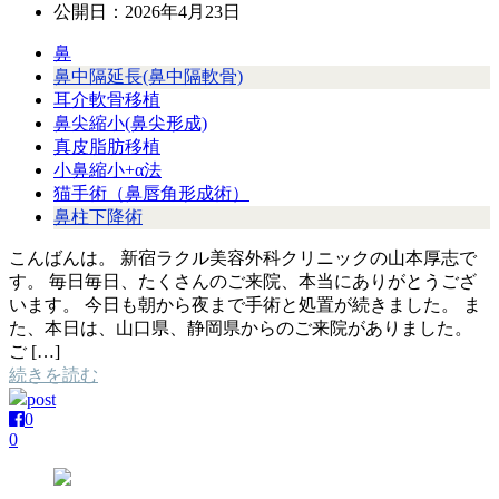
公開日：
2026年4月23日
鼻
鼻中隔延長(鼻中隔軟骨)
耳介軟骨移植
鼻尖縮小(鼻尖形成)
真皮脂肪移植
小鼻縮小+α法
猫手術（鼻唇角形成術）
鼻柱下降術
こんばんは。 新宿ラクル美容外科クリニックの山本厚志で
す。 毎日毎日、たくさんのご来院、本当にありがとうござ
います。 今日も朝から夜まで手術と処置が続きました。 ま
た、本日は、山口県、静岡県からのご来院がありました。
ご […]
続きを読む
post
0
0