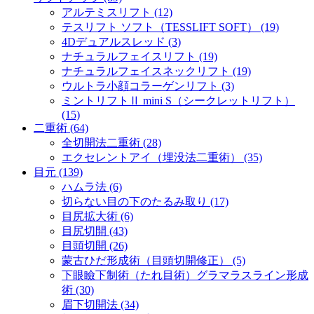
アルテミスリフト (12)
テスリフト ソフト（TESSLIFT SOFT） (19)
4Dデュアルスレッド (3)
ナチュラルフェイスリフト (19)
ナチュラルフェイスネックリフト (19)
ウルトラ小顔コラーゲンリフト (3)
ミントリフトⅡ mini S（シークレットリフト）
(15)
二重術 (64)
全切開法二重術 (28)
エクセレントアイ（埋没法二重術） (35)
目元 (139)
ハムラ法 (6)
切らない目の下のたるみ取り (17)
目尻拡大術 (6)
目尻切開 (43)
目頭切開 (26)
蒙古ひだ形成術（目頭切開修正） (5)
下眼瞼下制術（たれ目術）グラマラスライン形成
術 (30)
眉下切開法 (34)