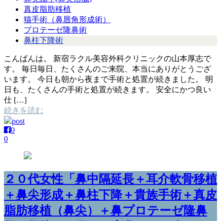
真皮脂肪移植
猫手術（鼻唇角形成術）
プロテーゼ隆鼻術
鼻柱下降術
こんばんは。 新宿ラクル美容外科クリニックの山本厚志で
す。 毎日毎日、たくさんのご来院、本当にありがとうござ
います。 今日も朝から夜まで手術と処置が続きました。 明
日も、たくさんの手術と処置が続きます。 安全にかつ良い
仕 […]
続きを読む
post
0
0
２０代女性「鼻中隔延長＋耳介軟骨移植
＋鼻尖形成＋鼻柱下降＋貴族手術＋真皮
脂肪移植（鼻尖）＋鼻プロテーゼ隆鼻