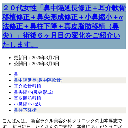
２０代女性「鼻中隔延長修正＋耳介軟骨
移植修正＋鼻尖形成修正＋小鼻縮小＋α
法修正＋鼻柱下降＋真皮脂肪移植（鼻
尖）」術後６ヶ月目の変化をご紹介い
たします。
更新日：
2026年3月7日
公開日：
2026年3月6日
鼻
鼻中隔延長(鼻中隔軟骨)
耳介軟骨移植
鼻尖縮小(鼻尖形成)
真皮脂肪移植
小鼻縮小+α法
鼻柱下降術
こんばんは。 新宿ラクル美容外科クリニックの山本厚志で
す。 毎日毎日、たくさんのご来院、本当にありがとうござ