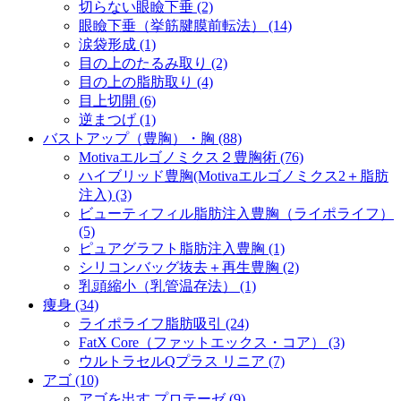
切らない眼瞼下垂 (2)
眼瞼下垂（挙筋腱膜前転法） (14)
涙袋形成 (1)
目の上のたるみ取り (2)
目の上の脂肪取り (4)
目上切開 (6)
逆まつげ (1)
バストアップ（豊胸）・胸 (88)
Motivaエルゴノミクス２豊胸術 (76)
ハイブリッド豊胸(Motivaエルゴノミクス2＋脂肪
注入) (3)
ビューティフィル脂肪注入豊胸（ライポライフ）
(5)
ピュアグラフト脂肪注入豊胸 (1)
シリコンバッグ抜去＋再生豊胸 (2)
乳頭縮小（乳管温存法） (1)
痩身 (34)
ライポライフ脂肪吸引 (24)
FatX Core（ファットエックス・コア） (3)
ウルトラセルQプラス リニア (7)
アゴ (10)
アゴを出す プロテーゼ (9)