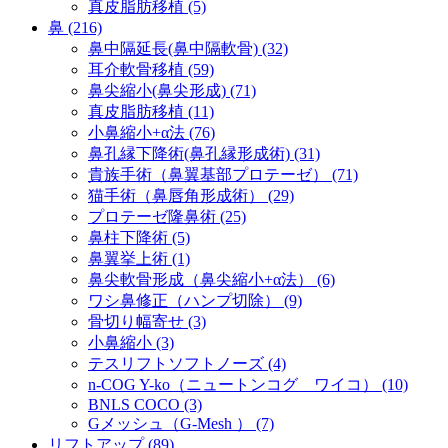
真皮脂肪移植 (5)
鼻 (216)
鼻中隔延長(鼻中隔軟骨) (32)
耳介軟骨移植 (59)
鼻尖縮小(鼻尖形成) (71)
真皮脂肪移植 (11)
小鼻縮小+α法 (76)
鼻孔縁下降術(鼻孔縁形成術) (31)
貴族手術（鼻翼基部プロテーゼ） (71)
猫手術（鼻唇角形成術） (29)
プロテーゼ隆鼻術 (25)
鼻柱下降術 (5)
鼻翼挙上術 (1)
鼻尖軟骨形成（鼻尖縮小+α法） (6)
ワシ鼻修正（ハンプ切除） (9)
骨切り幅寄せ (3)
小鼻縮小 (3)
テスリフトソフトノーズ (4)
n-COG Y-ko（ニュートンコグ ワイコ） (10)
BNLS COCO (3)
Gメッシュ（G-Mesh ） (7)
リフトアップ (89)