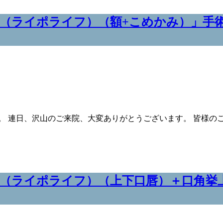
（ライポライフ）（額+こめかみ）」手
。 連日、沢山のご来院、大変ありがとうございます。 皆様の
（ライポライフ）（上下口唇）＋口角挙