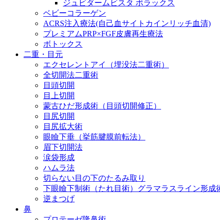
ジュビダームビスタ ボラックス
ベビーコラーゲン
ACRS注入療法(自己血サイトカインリッチ血清)
プレミアムPRP×FGF皮膚再生療法
ボトックス
二重・目元
エクセレントアイ（埋没法二重術）
全切開法二重術
目頭切開
目上切開
蒙古ひだ形成術（目頭切開修正）
目尻切開
目尻拡大術
眼瞼下垂（挙筋腱膜前転法）
眉下切開法
涙袋形成
ハムラ法
切らない目の下のたるみ取り
下眼瞼下制術（たれ目術）グラマラスライン形成
逆まつげ
鼻
プロテーゼ隆鼻術