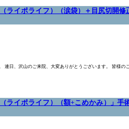
（ライポライフ）（涙袋）＋目尻切開修正
。 連日、沢山のご来院、大変ありがとうございます。 皆様の
（ライポライフ）（額+こめかみ）」手