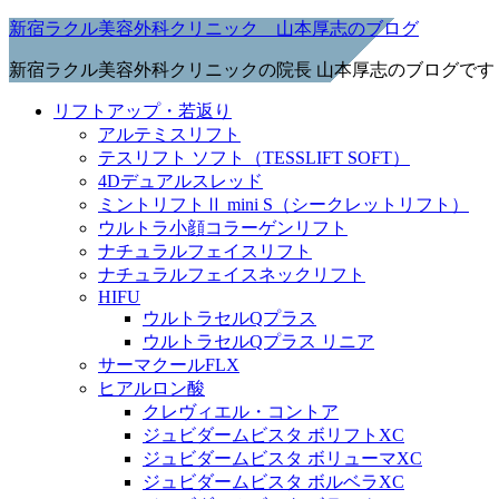
新宿ラクル美容外科クリニック 山本厚志のブログ
新宿ラクル美容外科クリニックの院長 山本厚志のブログです
リフトアップ・若返り
アルテミスリフト
テスリフト ソフト（TESSLIFT SOFT）
4Dデュアルスレッド
ミントリフトⅡ mini S（シークレットリフト）
ウルトラ小顔コラーゲンリフト
ナチュラルフェイスリフト
ナチュラルフェイスネックリフト
HIFU
ウルトラセルQプラス
ウルトラセルQプラス リニア
サーマクールFLX
ヒアルロン酸
クレヴィエル・コントア
ジュビダームビスタ ボリフトXC
ジュビダームビスタ ボリューマXC
ジュビダームビスタ ボルベラXC