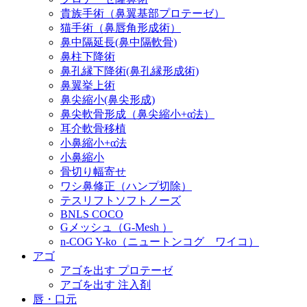
貴族手術（鼻翼基部プロテーゼ）
猫手術（鼻唇角形成術）
鼻中隔延長(鼻中隔軟骨)
鼻柱下降術
鼻孔縁下降術(鼻孔縁形成術)
鼻翼挙上術
鼻尖縮小(鼻尖形成)
鼻尖軟骨形成（鼻尖縮小+α法）
耳介軟骨移植
小鼻縮小+α法
小鼻縮小
骨切り幅寄せ
ワシ鼻修正（ハンプ切除）
テスリフトソフトノーズ
BNLS COCO
Gメッシュ（G-Mesh ）
n-COG Y-ko（ニュートンコグ ワイコ）
アゴ
アゴを出す プロテーゼ
アゴを出す 注入剤
唇・口元