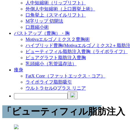
人中短縮術（リップリフト）
外側人中短縮術（上口唇挙上術）
口角挙上（スマイルリフト）
M字リップ 切開法
口唇縮小術
バストアップ（豊胸）・胸
Motivaエルゴノミクス２豊胸術
ハイブリッド豊胸(Motivaエルゴノミクス2＋脂肪注
ビューティフィル脂肪注入豊胸（ライポライフ）
ピュアグラフト脂肪注入豊胸
乳頭縮小（乳管温存法）
痩身
FatX Core（ファットエックス・コア）
ライポライフ脂肪吸引
ウルトラセルQプラス リニア
「ビューティフィル脂肪注入