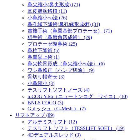
鼻尖縮小(鼻尖形成) (71)
真皮脂肪移植 (11)
小鼻縮小+α法 (76)
鼻孔縁下降術(鼻孔縁形成術) (31)
貴族手術（鼻翼基部プロテーゼ） (71)
猫手術（鼻唇角形成術） (29)
プロテーゼ隆鼻術 (25)
鼻柱下降術 (5)
鼻翼挙上術 (1)
鼻尖軟骨形成（鼻尖縮小+α法） (6)
ワシ鼻修正（ハンプ切除） (9)
骨切り幅寄せ (3)
小鼻縮小 (3)
テスリフトソフトノーズ (4)
n-COG Y-ko（ニュートンコグ ワイコ） (10)
BNLS COCO (3)
Gメッシュ（G-Mesh ） (7)
リフトアップ (89)
アルテミスリフト (12)
テスリフト ソフト（TESSLIFT SOFT） (19)
4Dデュアルスレッド (3)