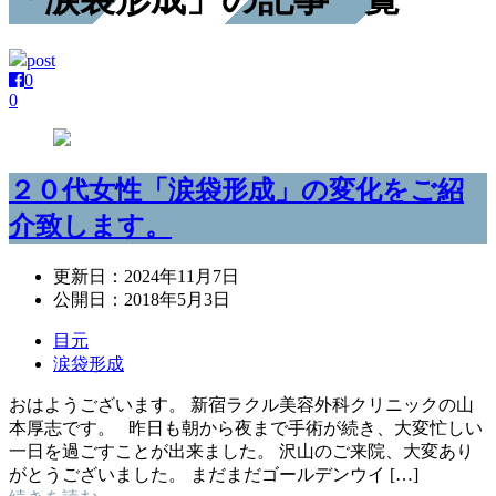
post
0
0
２０代女性「涙袋形成」の変化をご紹
介致します。
更新日：
2024年11月7日
公開日：
2018年5月3日
目元
涙袋形成
おはようございます。 新宿ラクル美容外科クリニックの山
本厚志です。 昨日も朝から夜まで手術が続き、大変忙しい
一日を過ごすことが出来ました。 沢山のご来院、大変あり
がとうございました。 まだまだゴールデンウイ […]