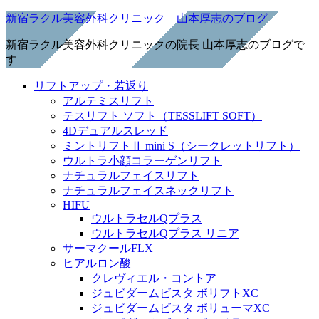
新宿ラクル美容外科クリニック 山本厚志のブログ
新宿ラクル美容外科クリニックの院長 山本厚志のブログで
す
リフトアップ・若返り
アルテミスリフト
テスリフト ソフト（TESSLIFT SOFT）
4Dデュアルスレッド
ミントリフトⅡ mini S（シークレットリフト）
ウルトラ小顔コラーゲンリフト
ナチュラルフェイスリフト
ナチュラルフェイスネックリフト
HIFU
ウルトラセルQプラス
ウルトラセルQプラス リニア
サーマクールFLX
ヒアルロン酸
クレヴィエル・コントア
ジュビダームビスタ ボリフトXC
ジュビダームビスタ ボリューマXC