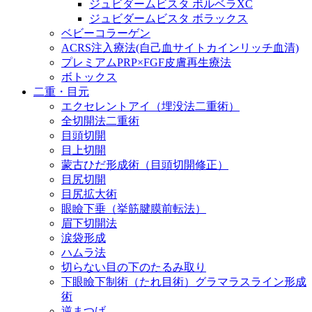
ジュビダームビスタ ボルベラXC
ジュビダームビスタ ボラックス
ベビーコラーゲン
ACRS注入療法(自己血サイトカインリッチ血清)
プレミアムPRP×FGF皮膚再生療法
ボトックス
二重・目元
エクセレントアイ（埋没法二重術）
全切開法二重術
目頭切開
目上切開
蒙古ひだ形成術（目頭切開修正）
目尻切開
目尻拡大術
眼瞼下垂（挙筋腱膜前転法）
眉下切開法
涙袋形成
ハムラ法
切らない目の下のたるみ取り
下眼瞼下制術（たれ目術）グラマラスライン形成
術
逆まつげ