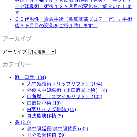
ーゼ隆鼻術」術後１２ヶ月目の変化をご紹介いたしま
す。
３０代男性「貴族手術（鼻翼基部プロテーゼ）」手術
後３ヶ月目の変化をご紹介致します。
アーカイブ
アーカイブ
カテゴリー
唇・口元 (184)
人中短縮術（リップリフト） (154)
外側人中短縮術（上口唇挙上術） (4)
口角挙上（スマイルリフト） (105)
口唇縮小術 (18)
M字リップ 切開法 (15)
真皮脂肪移植 (5)
鼻 (216)
鼻中隔延長(鼻中隔軟骨) (32)
耳介軟骨移植 (59)