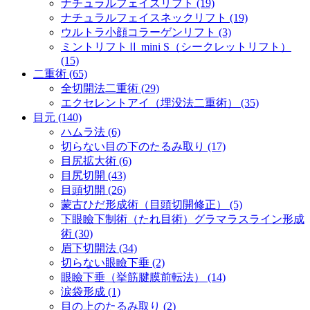
ナチュラルフェイスリフト (19)
ナチュラルフェイスネックリフト (19)
ウルトラ小顔コラーゲンリフト (3)
ミントリフトⅡ mini S（シークレットリフト）
(15)
二重術 (65)
全切開法二重術 (29)
エクセレントアイ（埋没法二重術） (35)
目元 (140)
ハムラ法 (6)
切らない目の下のたるみ取り (17)
目尻拡大術 (6)
目尻切開 (43)
目頭切開 (26)
蒙古ひだ形成術（目頭切開修正） (5)
下眼瞼下制術（たれ目術）グラマラスライン形成
術 (30)
眉下切開法 (34)
切らない眼瞼下垂 (2)
眼瞼下垂（挙筋腱膜前転法） (14)
涙袋形成 (1)
目の上のたるみ取り (2)