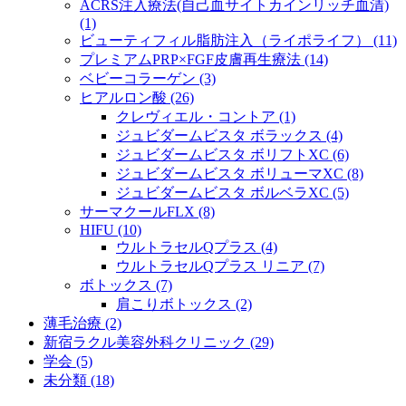
ACRS注入療法(自己血サイトカインリッチ血清)
(1)
ビューティフィル脂肪注入（ライポライフ） (11)
プレミアムPRP×FGF皮膚再生療法 (14)
ベビーコラーゲン (3)
ヒアルロン酸 (26)
クレヴィエル・コントア (1)
ジュビダームビスタ ボラックス (4)
ジュビダームビスタ ボリフトXC (6)
ジュビダームビスタ ボリューマXC (8)
ジュビダームビスタ ボルベラXC (5)
サーマクールFLX (8)
HIFU (10)
ウルトラセルQプラス (4)
ウルトラセルQプラス リニア (7)
ボトックス (7)
肩こりボトックス (2)
薄毛治療 (2)
新宿ラクル美容外科クリニック (29)
学会 (5)
未分類 (18)