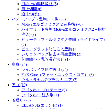
目の上の脂肪取り (5)
目上切開 (6)
逆まつげ (1)
バストアップ（豊胸）・胸 (88)
Motivaエルゴノミクス２豊胸術 (76)
ハイブリッド豊胸(Motivaエルゴノミクス2＋脂肪
注入) (3)
ビューティフィル脂肪注入豊胸（ライポライフ）
(5)
ピュアグラフト脂肪注入豊胸 (1)
シリコンバッグ抜去＋再生豊胸 (2)
乳頭縮小（乳管温存法） (1)
痩身 (34)
ライポライフ脂肪吸引 (24)
FatX Core（ファットエックス・コア） (3)
ウルトラセルQプラス リニア (7)
アゴ (10)
アゴを出す プロテーゼ (9)
アゴを出す 注入剤 (1)
若返り (78)
ELLANSE(エランセ) (1)