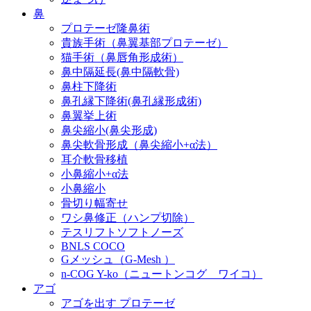
鼻
プロテーゼ隆鼻術
貴族手術（鼻翼基部プロテーゼ）
猫手術（鼻唇角形成術）
鼻中隔延長(鼻中隔軟骨)
鼻柱下降術
鼻孔縁下降術(鼻孔縁形成術)
鼻翼挙上術
鼻尖縮小(鼻尖形成)
鼻尖軟骨形成（鼻尖縮小+α法）
耳介軟骨移植
小鼻縮小+α法
小鼻縮小
骨切り幅寄せ
ワシ鼻修正（ハンプ切除）
テスリフトソフトノーズ
BNLS COCO
Gメッシュ（G-Mesh ）
n-COG Y-ko（ニュートンコグ ワイコ）
アゴ
アゴを出す プロテーゼ