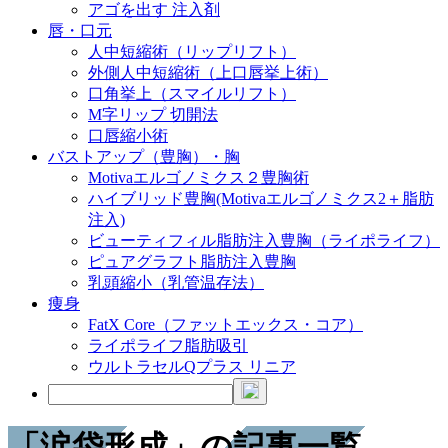
アゴを出す 注入剤
唇・口元
人中短縮術（リップリフト）
外側人中短縮術（上口唇挙上術）
口角挙上（スマイルリフト）
M字リップ 切開法
口唇縮小術
バストアップ（豊胸）・胸
Motivaエルゴノミクス２豊胸術
ハイブリッド豊胸(Motivaエルゴノミクス2＋脂肪
注入)
ビューティフィル脂肪注入豊胸（ライポライフ）
ピュアグラフト脂肪注入豊胸
乳頭縮小（乳管温存法）
痩身
FatX Core（ファットエックス・コア）
ライポライフ脂肪吸引
ウルトラセルQプラス リニア
「涙袋形成」の記事一覧