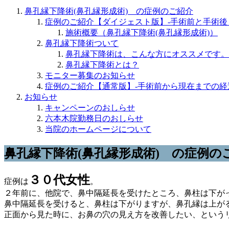
鼻孔縁下降術(鼻孔縁形成術) の症例のご紹介
症例のご紹介【ダイジェスト版】-手術前と手術後
施術概要（鼻孔縁下降術(鼻孔縁形成術)）
鼻孔縁下降術ついて
鼻孔縁下降術は、こんな方にオススメです。
鼻孔縁下降術とは？
モニター募集のお知らせ
症例のご紹介【通常版】-手術前から現在までの経
お知らせ
キャンペーンのおしらせ
六本木院勤務日のおしらせ
当院のホームページについて
鼻孔縁下降術(鼻孔縁形成術) の症例の
３０代女性
症例は
。
２年前に、他院で、鼻中隔延長を受けたところ、鼻柱は下が
鼻中隔延長を受けると、鼻柱は下がりますが、鼻孔縁は上が
正面から見た時に、お鼻の穴の見え方を改善したい、という