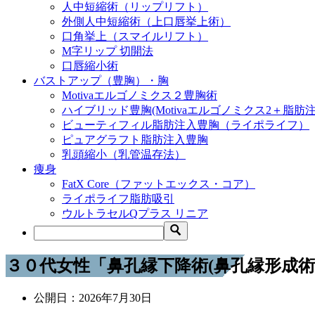
人中短縮術（リップリフト）
外側人中短縮術（上口唇挙上術）
口角挙上（スマイルリフト）
M字リップ 切開法
口唇縮小術
バストアップ（豊胸）・胸
Motivaエルゴノミクス２豊胸術
ハイブリッド豊胸(Motivaエルゴノミクス2＋脂肪注
ビューティフィル脂肪注入豊胸（ライポライフ）
ピュアグラフト脂肪注入豊胸
乳頭縮小（乳管温存法）
痩身
FatX Core（ファットエックス・コア）
ライポライフ脂肪吸引
ウルトラセルQプラス リニア
３０代女性「鼻孔縁下降術(鼻孔縁形成
公開日：
2026年7月30日