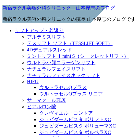
新宿ラクル美容外科クリニック 山本厚志のブログ
新宿ラクル美容外科クリニックの院長 山本厚志のブログです
リフトアップ・若返り
アルテミスリフト
テスリフト ソフト（TESSLIFT SOFT）
4Dデュアルスレッド
ミントリフトⅡ mini S（シークレットリフト）
ウルトラ小顔コラーゲンリフト
ナチュラルフェイスリフト
ナチュラルフェイスネックリフト
HIFU
ウルトラセルQプラス
ウルトラセルQプラス リニア
サーマクールFLX
ヒアルロン酸
クレヴィエル・コントア
ジュビダームビスタ ボリフトXC
ジュビダームビスタ ボリューマXC
ジュビダームビスタ ボルベラXC