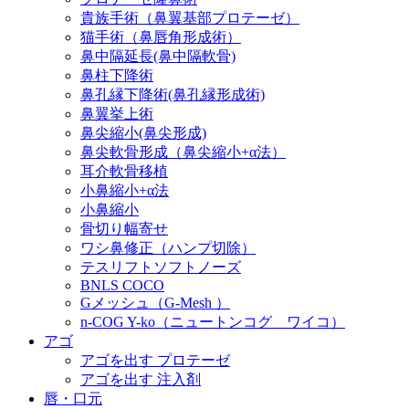
貴族手術（鼻翼基部プロテーゼ）
猫手術（鼻唇角形成術）
鼻中隔延長(鼻中隔軟骨)
鼻柱下降術
鼻孔縁下降術(鼻孔縁形成術)
鼻翼挙上術
鼻尖縮小(鼻尖形成)
鼻尖軟骨形成（鼻尖縮小+α法）
耳介軟骨移植
小鼻縮小+α法
小鼻縮小
骨切り幅寄せ
ワシ鼻修正（ハンプ切除）
テスリフトソフトノーズ
BNLS COCO
Gメッシュ（G-Mesh ）
n-COG Y-ko（ニュートンコグ ワイコ）
アゴ
アゴを出す プロテーゼ
アゴを出す 注入剤
唇・口元