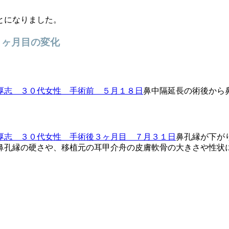
とになりました。
３ヶ月目の変化
鼻中隔延長の術後から
鼻孔縁が下が
鼻孔縁の硬さや、移植元の耳甲介舟の皮膚軟骨の大きさや性状