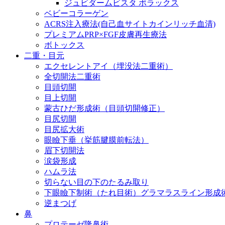
ジュビダームビスタ ボラックス
ベビーコラーゲン
ACRS注入療法(自己血サイトカインリッチ血清)
プレミアムPRP×FGF皮膚再生療法
ボトックス
二重・目元
エクセレントアイ（埋没法二重術）
全切開法二重術
目頭切開
目上切開
蒙古ひだ形成術（目頭切開修正）
目尻切開
目尻拡大術
眼瞼下垂（挙筋腱膜前転法）
眉下切開法
涙袋形成
ハムラ法
切らない目の下のたるみ取り
下眼瞼下制術（たれ目術）グラマラスライン形成
逆まつげ
鼻
プロテーゼ隆鼻術