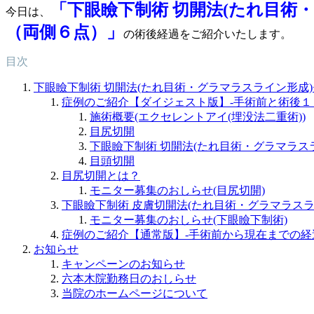
「下眼瞼下制術 切開法(たれ目術
今日は、
（両側６点）」
の術後経過をご紹介いたします。
目次
下眼瞼下制術 切開法(たれ目術・グラマラスライン形成
症例のご紹介【ダイジェスト版】-手術前と術後１
施術概要(エクセレントアイ(埋没法二重術))
目尻切開
下眼瞼下制術 切開法(たれ目術・グラマラス
目頭切開
目尻切開とは？
モニター募集のおしらせ(目尻切開)
下眼瞼下制術 皮膚切開法(たれ目術・グラマラスラ
モニター募集のおしらせ(下眼瞼下制術)
症例のご紹介【通常版】-手術前から現在までの経
お知らせ
キャンペーンのお知らせ
六本木院勤務日のおしらせ
当院のホームページについて