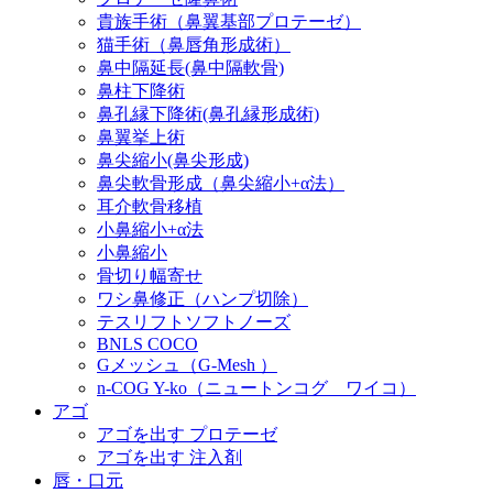
貴族手術（鼻翼基部プロテーゼ）
猫手術（鼻唇角形成術）
鼻中隔延長(鼻中隔軟骨)
鼻柱下降術
鼻孔縁下降術(鼻孔縁形成術)
鼻翼挙上術
鼻尖縮小(鼻尖形成)
鼻尖軟骨形成（鼻尖縮小+α法）
耳介軟骨移植
小鼻縮小+α法
小鼻縮小
骨切り幅寄せ
ワシ鼻修正（ハンプ切除）
テスリフトソフトノーズ
BNLS COCO
Gメッシュ（G-Mesh ）
n-COG Y-ko（ニュートンコグ ワイコ）
アゴ
アゴを出す プロテーゼ
アゴを出す 注入剤
唇・口元