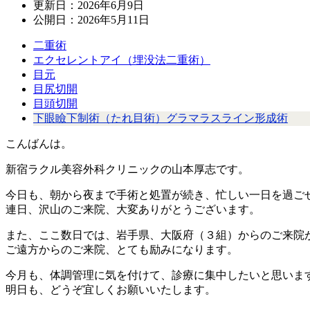
更新日：
2026年6月9日
公開日：
2026年5月11日
二重術
エクセレントアイ（埋没法二重術）
目元
目尻切開
目頭切開
下眼瞼下制術（たれ目術）グラマラスライン形成術
こんばんは。
新宿ラクル美容外科クリニックの山本厚志です。
今日も、朝から夜まで手術と処置が続き、忙しい一日を過ご
連日、沢山のご来院、大変ありがとうございます。
また、ここ数日では、岩手県、大阪府（３組）からのご来院
ご遠方からのご来院、とても励みになります。
今月も、体調管理に気を付けて、診療に集中したいと思いま
明日も、どうぞ宜しくお願いいたします。