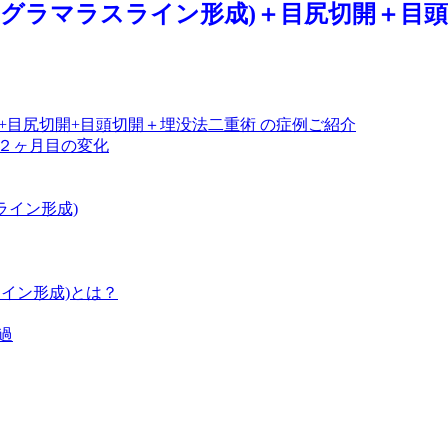
・グラマラスライン形成)＋目尻切開＋目頭
)+目尻切開+目頭切開＋埋没法二重術 の症例ご紹介
２ヶ月目の変化
ライン形成)
イン形成)とは？
過