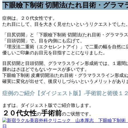
下眼瞼下制術 切開法(たれ目術・グラマ
症例は、２０代女性です。
たれ目にして、目を大きく見せたいというリクエストでした
「目尻切開」と「下眼瞼下制術 切開法(たれ目術・グラマラ
「目頭切開」で、目を内側にも広げて、
「埋没法二重術（エクセレントアイ）」で二重の幅を自然に
優しいご印象のお目元を目指すことになりました。
目尻切開と目頭切開、グラマラスライン形成術では、１週間
腫れはさほどでもないケースが多いです。
下眼瞼下制術 皮膚切開法(たれ目術・グラマラスライン形成
確実に変化が出せて、後戻りしづらいというメリットがあり
症例のご紹介【ダイジェスト版】-手術前と術後１
まずは、ダイジェスト版でご紹介致します。
２０代女性
手術前
の
のご状態です。