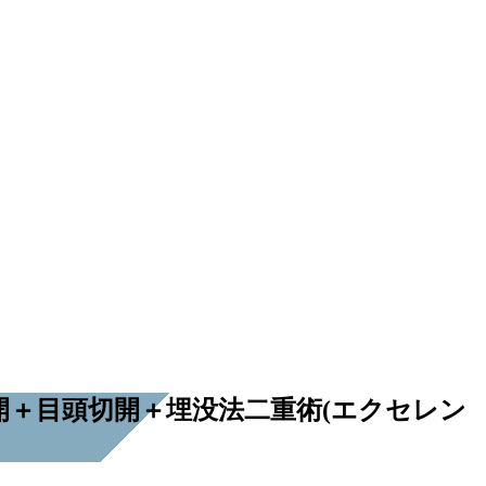
開＋目頭切開＋埋没法二重術(エクセレン