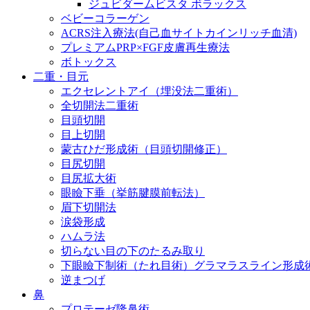
ジュビダームビスタ ボラックス
ベビーコラーゲン
ACRS注入療法(自己血サイトカインリッチ血清)
プレミアムPRP×FGF皮膚再生療法
ボトックス
二重・目元
エクセレントアイ（埋没法二重術）
全切開法二重術
目頭切開
目上切開
蒙古ひだ形成術（目頭切開修正）
目尻切開
目尻拡大術
眼瞼下垂（挙筋腱膜前転法）
眉下切開法
涙袋形成
ハムラ法
切らない目の下のたるみ取り
下眼瞼下制術（たれ目術）グラマラスライン形成
逆まつげ
鼻
プロテーゼ隆鼻術