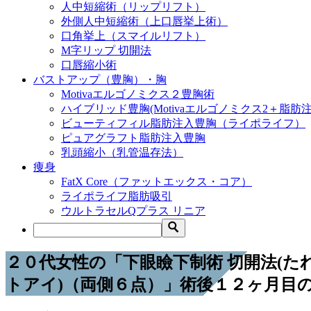
人中短縮術（リップリフト）
外側人中短縮術（上口唇挙上術）
口角挙上（スマイルリフト）
M字リップ 切開法
口唇縮小術
バストアップ（豊胸）・胸
Motivaエルゴノミクス２豊胸術
ハイブリッド豊胸(Motivaエルゴノミクス2＋脂肪注
ビューティフィル脂肪注入豊胸（ライポライフ）
ピュアグラフト脂肪注入豊胸
乳頭縮小（乳管温存法）
痩身
FatX Core（ファットエックス・コア）
ライポライフ脂肪吸引
ウルトラセルQプラス リニア
２０代女性の「下眼瞼下制術 切開法(た
トアイ)（両側６点）」術後１２ヶ月目