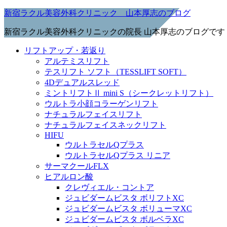
新宿ラクル美容外科クリニック 山本厚志のブログ
新宿ラクル美容外科クリニックの院長 山本厚志のブログです
リフトアップ・若返り
アルテミスリフト
テスリフト ソフト（TESSLIFT SOFT）
4Dデュアルスレッド
ミントリフトⅡ mini S（シークレットリフト）
ウルトラ小顔コラーゲンリフト
ナチュラルフェイスリフト
ナチュラルフェイスネックリフト
HIFU
ウルトラセルQプラス
ウルトラセルQプラス リニア
サーマクールFLX
ヒアルロン酸
クレヴィエル・コントア
ジュビダームビスタ ボリフトXC
ジュビダームビスタ ボリューマXC
ジュビダームビスタ ボルベラXC