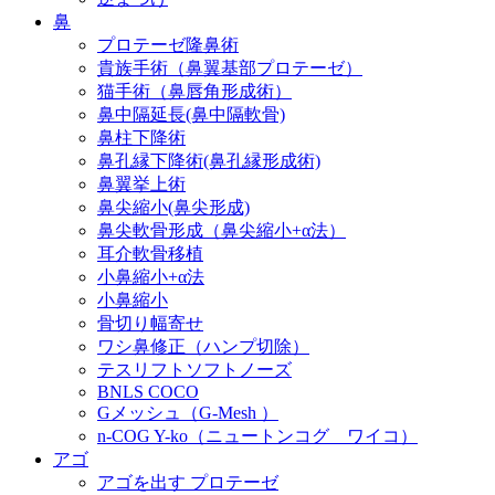
鼻
プロテーゼ隆鼻術
貴族手術（鼻翼基部プロテーゼ）
猫手術（鼻唇角形成術）
鼻中隔延長(鼻中隔軟骨)
鼻柱下降術
鼻孔縁下降術(鼻孔縁形成術)
鼻翼挙上術
鼻尖縮小(鼻尖形成)
鼻尖軟骨形成（鼻尖縮小+α法）
耳介軟骨移植
小鼻縮小+α法
小鼻縮小
骨切り幅寄せ
ワシ鼻修正（ハンプ切除）
テスリフトソフトノーズ
BNLS COCO
Gメッシュ（G-Mesh ）
n-COG Y-ko（ニュートンコグ ワイコ）
アゴ
アゴを出す プロテーゼ