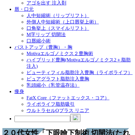
アゴを出す 注入剤
唇・口元
人中短縮術（リップリフト）
外側人中短縮術（上口唇挙上術）
口角挙上（スマイルリフト）
M字リップ 切開法
口唇縮小術
バストアップ（豊胸）・胸
Motivaエルゴノミクス２豊胸術
ハイブリッド豊胸(Motivaエルゴノミクス2＋脂肪
注入)
ビューティフィル脂肪注入豊胸（ライポライフ）
ピュアグラフト脂肪注入豊胸
乳頭縮小（乳管温存法）
痩身
FatX Core（ファットエックス・コア）
ライポライフ脂肪吸引
ウルトラセルQプラス リニア
２０代女性「下眼瞼下制術 切開法(たれ