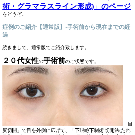
術・グラマラスライン形成)」のページ
をどうぞ。
症例のご紹介【通常版】-手術前から現在までの経
過
続きまして、通常版でご紹介致します。
２０代女性
手術前
の
のご状態です。
「目
尻切開」で目を外側に広げて、「下眼瞼下制術 切開法(たれ