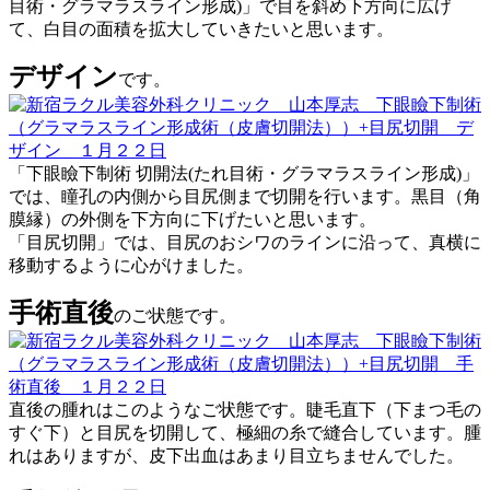
目術・グラマラスライン形成)」で目を斜め下方向に広げ
て、白目の面積を拡大していきたいと思います。
デザイン
です。
「下眼瞼下制術 切開法(たれ目術・グラマラスライン形成)」
では、瞳孔の内側から目尻側まで切開を行います。黒目（角
膜縁）の外側を下方向に下げたいと思います。
「目尻切開」では、目尻のおシワのラインに沿って、真横に
移動するように心がけました。
手術直後
のご状態です。
直後の腫れはこのようなご状態です。睫毛直下（下まつ毛の
すぐ下）と目尻を切開して、極細の糸で縫合しています。腫
れはありますが、皮下出血はあまり目立ちませんでした。