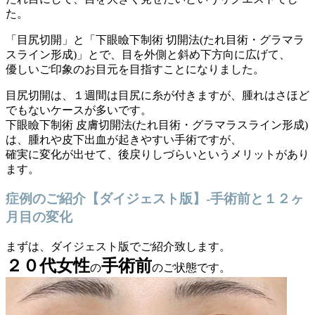
た。
「目尻切開」と「下眼瞼下制術 切開法(たれ目術・グラマラ
スライン形成)」とで、目を外側と斜め下方向に広げて、
優しいご印象のお目元を目指すことになりました。
目尻切開は、１週間は目尻に糸が付きますが、腫れはさほど
でもないケースが多いです。
下眼瞼下制術 皮膚切開法(たれ目術・グラマラスライン形成)
は、腫れや皮下出血が起きやすい手術ですが、
確実に変化が出せて、後戻りしづらいというメリットがあり
ます。
症例のご紹介【ダイジェスト版】-手術前と１２ヶ
月目の変化
まずは、ダイジェスト版でご紹介致します。
２０代女性
手術前
の
のご状態です。