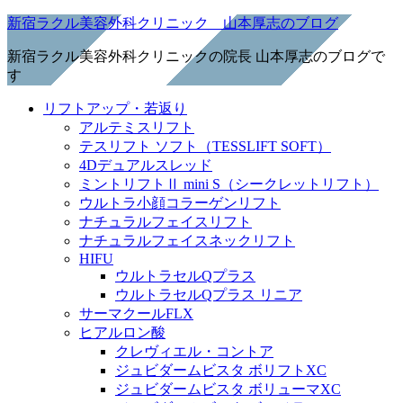
新宿ラクル美容外科クリニック 山本厚志のブログ
新宿ラクル美容外科クリニックの院長 山本厚志のブログで
す
リフトアップ・若返り
アルテミスリフト
テスリフト ソフト（TESSLIFT SOFT）
4Dデュアルスレッド
ミントリフトⅡ mini S（シークレットリフト）
ウルトラ小顔コラーゲンリフト
ナチュラルフェイスリフト
ナチュラルフェイスネックリフト
HIFU
ウルトラセルQプラス
ウルトラセルQプラス リニア
サーマクールFLX
ヒアルロン酸
クレヴィエル・コントア
ジュビダームビスタ ボリフトXC
ジュビダームビスタ ボリューマXC