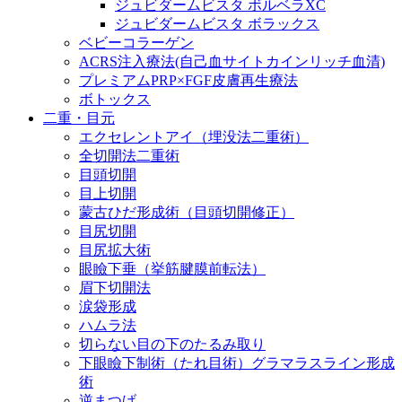
ジュビダームビスタ ボルベラXC
ジュビダームビスタ ボラックス
ベビーコラーゲン
ACRS注入療法(自己血サイトカインリッチ血清)
プレミアムPRP×FGF皮膚再生療法
ボトックス
二重・目元
エクセレントアイ（埋没法二重術）
全切開法二重術
目頭切開
目上切開
蒙古ひだ形成術（目頭切開修正）
目尻切開
目尻拡大術
眼瞼下垂（挙筋腱膜前転法）
眉下切開法
涙袋形成
ハムラ法
切らない目の下のたるみ取り
下眼瞼下制術（たれ目術）グラマラスライン形成
術
逆まつげ