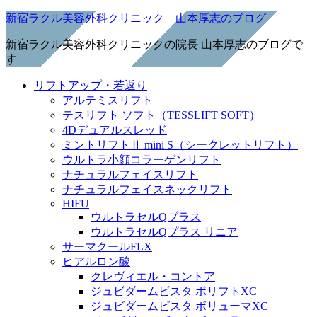
新宿ラクル美容外科クリニック 山本厚志のブログ
新宿ラクル美容外科クリニックの院長 山本厚志のブログで
す
リフトアップ・若返り
アルテミスリフト
テスリフト ソフト（TESSLIFT SOFT）
4Dデュアルスレッド
ミントリフトⅡ mini S（シークレットリフト）
ウルトラ小顔コラーゲンリフト
ナチュラルフェイスリフト
ナチュラルフェイスネックリフト
HIFU
ウルトラセルQプラス
ウルトラセルQプラス リニア
サーマクールFLX
ヒアルロン酸
クレヴィエル・コントア
ジュビダームビスタ ボリフトXC
ジュビダームビスタ ボリューマXC