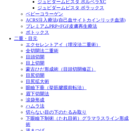
ジュビダームビスタ ボルベラXC
ジュビダームビスタ ボラックス
ベビーコラーゲン
ACRS注入療法(自己血サイトカインリッチ血清)
プレミアムPRP×FGF皮膚再生療法
ボトックス
二重・目元
エクセレントアイ（埋没法二重術）
全切開法二重術
目頭切開
目上切開
蒙古ひだ形成術（目頭切開修正）
目尻切開
目尻拡大術
眼瞼下垂（挙筋腱膜前転法）
眉下切開法
涙袋形成
ハムラ法
切らない目の下のたるみ取り
下眼瞼下制術（たれ目術）グラマラスライン形成
術
逆まつげ