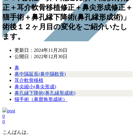
正＋耳介軟骨移植修正＋鼻尖形成修正＋
猫手術＋鼻孔縁下降術(鼻孔縁形成術)」
術後１２ヶ月目の変化をご紹介いたし
ます。
更新日：
2024年11月26日
公開日：
2022年12月30日
鼻
鼻中隔延長(鼻中隔軟骨)
耳介軟骨移植
鼻尖縮小(鼻尖形成)
鼻孔縁下降術(鼻孔縁形成術)
猫手術（鼻唇角形成術）
post
0
0
こんばんは。