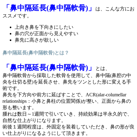
「鼻中隔延長(鼻中隔軟骨)」
は、こんな方にお
ススメです。
上向き鼻を下向きにしたい
鼻の穴が正面から見えやすい
鼻先に高さが欲しい
鼻中隔延長(鼻中隔軟骨)とは？
「鼻中隔延長(鼻中隔軟骨)」
とは、
鼻中隔軟骨から採取した軟骨を使用して、鼻中隔(鼻腔の中
央を仕切る壁)を延長させ、鼻先をツンとした形に変える手
術です。
鼻先を下方向や前方に延ばすことで、
ACR(alar-columellar
relationships：小鼻と鼻柱の位置関係)
が整い、正面から鼻の
形も整います。
腫れは数日～1週間で引いていき、持続効果は半永久的で、
自然な仕上がりになります。
術後１週間程度は、外固定を装着していただき、鼻の形が良
い仕上がりになるようにして頂きます。