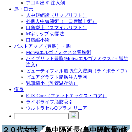
アゴを出す 注入剤
唇・口元
人中短縮術（リップリフト）
外側人中短縮術（上口唇挙上術）
口角挙上（スマイルリフト）
M字リップ 切開法
口唇縮小術
バストアップ（豊胸）・胸
Motivaエルゴノミクス２豊胸術
ハイブリッド豊胸(Motivaエルゴノミクス2＋脂肪
注入)
ビューティフィル脂肪注入豊胸（ライポライフ）
ピュアグラフト脂肪注入豊胸
乳頭縮小（乳管温存法）
痩身
FatX Core（ファットエックス・コア）
ライポライフ脂肪吸引
ウルトラセルQプラス リニア
２０代女性「鼻中隔延長(鼻中隔軟骨)修