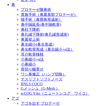
鼻
プロテーゼ隆鼻術
貴族手術（鼻翼基部プロテーゼ）
猫手術（鼻唇角形成術）
鼻中隔延長(鼻中隔軟骨)
鼻柱下降術
鼻孔縁下降術(鼻孔縁形成術)
鼻翼挙上術
鼻尖縮小(鼻尖形成)
鼻尖軟骨形成（鼻尖縮小+α法）
耳介軟骨移植
小鼻縮小+α法
小鼻縮小
骨切り幅寄せ
ワシ鼻修正（ハンプ切除）
テスリフトソフトノーズ
BNLS COCO
Gメッシュ（G-Mesh ）
n-COG Y-ko（ニュートンコグ ワイコ）
アゴ
アゴを出す プロテーゼ