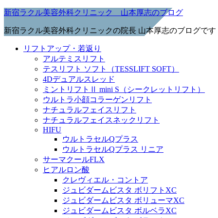
新宿ラクル美容外科クリニック 山本厚志のブログ
新宿ラクル美容外科クリニックの院長 山本厚志のブログです
リフトアップ・若返り
アルテミスリフト
テスリフト ソフト（TESSLIFT SOFT）
4Dデュアルスレッド
ミントリフトⅡ mini S（シークレットリフト）
ウルトラ小顔コラーゲンリフト
ナチュラルフェイスリフト
ナチュラルフェイスネックリフト
HIFU
ウルトラセルQプラス
ウルトラセルQプラス リニア
サーマクールFLX
ヒアルロン酸
クレヴィエル・コントア
ジュビダームビスタ ボリフトXC
ジュビダームビスタ ボリューマXC
ジュビダームビスタ ボルベラXC