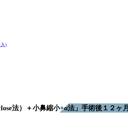
入)
lose法）＋小鼻縮小+α法」手術後１２