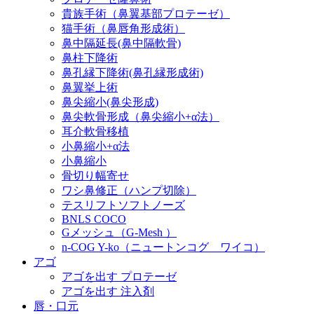
貴族手術（鼻翼基部プロテーゼ）
猫手術（鼻唇角形成術）
鼻中隔延長(鼻中隔軟骨)
鼻柱下降術
鼻孔縁下降術(鼻孔縁形成術)
鼻翼挙上術
鼻尖縮小(鼻尖形成)
鼻尖軟骨形成（鼻尖縮小+α法）
耳介軟骨移植
小鼻縮小+α法
小鼻縮小
骨切り幅寄せ
ワシ鼻修正（ハンプ切除）
テスリフトソフトノーズ
BNLS COCO
Gメッシュ（G-Mesh ）
n-COG Y-ko（ニュートンコグ ワイコ）
アゴ
アゴを出す プロテーゼ
アゴを出す 注入剤
唇・口元