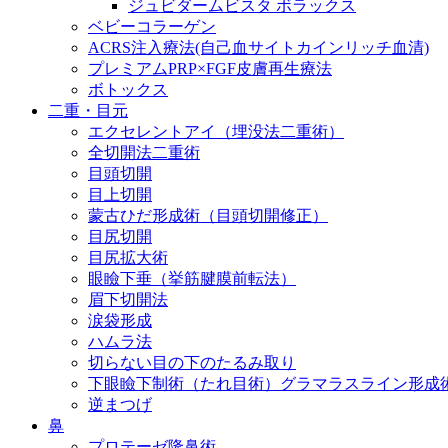
ジュビダームビスタ ボラックス
ベビーコラーゲン
ACRS注入療法(自己血サイトカインリッチ血清)
プレミアムPRP×FGF皮膚再生療法
ボトックス
二重・目元
エクセレントアイ（埋没法二重術）
全切開法二重術
目頭切開
目上切開
蒙古ひだ形成術（目頭切開修正）
目尻切開
目尻拡大術
眼瞼下垂（挙筋腱膜前転法）
眉下切開法
涙袋形成
ハムラ法
切らない目の下のたるみ取り
下眼瞼下制術（たれ目術）グラマラスライン形成
逆まつげ
鼻
プロテーゼ隆鼻術