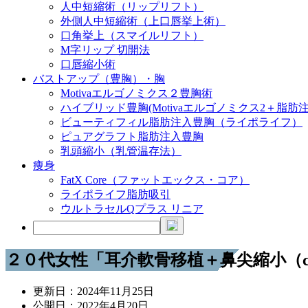
人中短縮術（リップリフト）
外側人中短縮術（上口唇挙上術）
口角挙上（スマイルリフト）
M字リップ 切開法
口唇縮小術
バストアップ（豊胸）・胸
Motivaエルゴノミクス２豊胸術
ハイブリッド豊胸(Motivaエルゴノミクス2＋脂肪注
ビューティフィル脂肪注入豊胸（ライポライフ）
ピュアグラフト脂肪注入豊胸
乳頭縮小（乳管温存法）
痩身
FatX Core（ファットエックス・コア）
ライポライフ脂肪吸引
ウルトラセルQプラス リニア
２０代女性「耳介軟骨移植＋鼻尖縮小（c
更新日：
2024年11月25日
公開日：
2022年4月20日