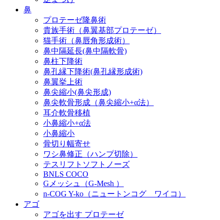
鼻
プロテーゼ隆鼻術
貴族手術（鼻翼基部プロテーゼ）
猫手術（鼻唇角形成術）
鼻中隔延長(鼻中隔軟骨)
鼻柱下降術
鼻孔縁下降術(鼻孔縁形成術)
鼻翼挙上術
鼻尖縮小(鼻尖形成)
鼻尖軟骨形成（鼻尖縮小+α法）
耳介軟骨移植
小鼻縮小+α法
小鼻縮小
骨切り幅寄せ
ワシ鼻修正（ハンプ切除）
テスリフトソフトノーズ
BNLS COCO
Gメッシュ（G-Mesh ）
n-COG Y-ko（ニュートンコグ ワイコ）
アゴ
アゴを出す プロテーゼ