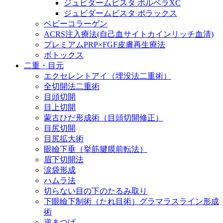
ジュビダームビスタ ボルベラXC
ジュビダームビスタ ボラックス
ベビーコラーゲン
ACRS注入療法(自己血サイトカインリッチ血清)
プレミアムPRP×FGF皮膚再生療法
ボトックス
二重・目元
エクセレントアイ（埋没法二重術）
全切開法二重術
目頭切開
目上切開
蒙古ひだ形成術（目頭切開修正）
目尻切開
目尻拡大術
眼瞼下垂（挙筋腱膜前転法）
眉下切開法
涙袋形成
ハムラ法
切らない目の下のたるみ取り
下眼瞼下制術（たれ目術）グラマラスライン形成
術
逆まつげ