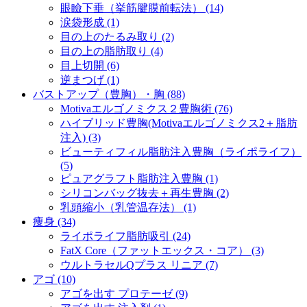
眼瞼下垂（挙筋腱膜前転法） (14)
涙袋形成 (1)
目の上のたるみ取り (2)
目の上の脂肪取り (4)
目上切開 (6)
逆まつげ (1)
バストアップ（豊胸）・胸 (88)
Motivaエルゴノミクス２豊胸術 (76)
ハイブリッド豊胸(Motivaエルゴノミクス2＋脂肪
注入) (3)
ビューティフィル脂肪注入豊胸（ライポライフ）
(5)
ピュアグラフト脂肪注入豊胸 (1)
シリコンバッグ抜去＋再生豊胸 (2)
乳頭縮小（乳管温存法） (1)
痩身 (34)
ライポライフ脂肪吸引 (24)
FatX Core（ファットエックス・コア） (3)
ウルトラセルQプラス リニア (7)
アゴ (10)
アゴを出す プロテーゼ (9)