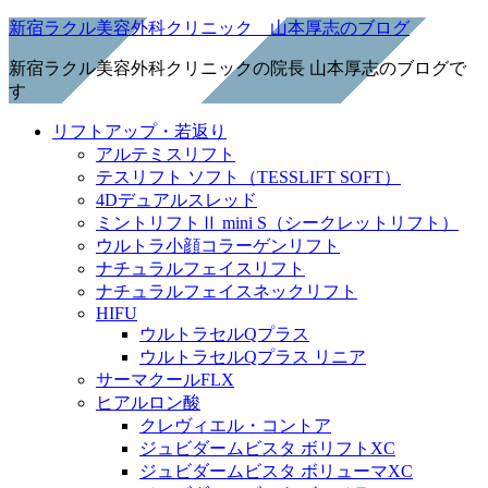
新宿ラクル美容外科クリニック 山本厚志のブログ
新宿ラクル美容外科クリニックの院長 山本厚志のブログで
す
リフトアップ・若返り
アルテミスリフト
テスリフト ソフト（TESSLIFT SOFT）
4Dデュアルスレッド
ミントリフトⅡ mini S（シークレットリフト）
ウルトラ小顔コラーゲンリフト
ナチュラルフェイスリフト
ナチュラルフェイスネックリフト
HIFU
ウルトラセルQプラス
ウルトラセルQプラス リニア
サーマクールFLX
ヒアルロン酸
クレヴィエル・コントア
ジュビダームビスタ ボリフトXC
ジュビダームビスタ ボリューマXC