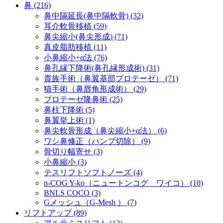
鼻 (216)
鼻中隔延長(鼻中隔軟骨) (32)
耳介軟骨移植 (59)
鼻尖縮小(鼻尖形成) (71)
真皮脂肪移植 (11)
小鼻縮小+α法 (76)
鼻孔縁下降術(鼻孔縁形成術) (31)
貴族手術（鼻翼基部プロテーゼ） (71)
猫手術（鼻唇角形成術） (29)
プロテーゼ隆鼻術 (25)
鼻柱下降術 (5)
鼻翼挙上術 (1)
鼻尖軟骨形成（鼻尖縮小+α法） (6)
ワシ鼻修正（ハンプ切除） (9)
骨切り幅寄せ (3)
小鼻縮小 (3)
テスリフトソフトノーズ (4)
n-COG Y-ko（ニュートンコグ ワイコ） (10)
BNLS COCO (3)
Gメッシュ（G-Mesh ） (7)
リフトアップ (89)