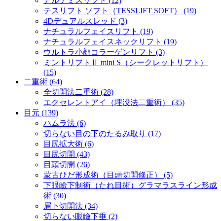
アルテミスリフト (12)
テスリフト ソフト（TESSLIFT SOFT） (19)
4Dデュアルスレッド (3)
ナチュラルフェイスリフト (19)
ナチュラルフェイスネックリフト (19)
ウルトラ小顔コラーゲンリフト (3)
ミントリフトⅡ mini S（シークレットリフト）
(15)
二重術 (64)
全切開法二重術 (28)
エクセレントアイ（埋没法二重術） (35)
目元 (139)
ハムラ法 (6)
切らない目の下のたるみ取り (17)
目尻拡大術 (6)
目尻切開 (43)
目頭切開 (26)
蒙古ひだ形成術（目頭切開修正） (5)
下眼瞼下制術（たれ目術）グラマラスライン形成
術 (30)
眉下切開法 (34)
切らない眼瞼下垂 (2)