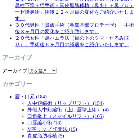
鼻柱下降＋猫手術＋真皮脂肪移植（鼻尖）＋鼻プロテ
ーゼ隆鼻術」術後１２ヶ月目の変化をご紹介いたしま
す。
３０代男性「貴族手術（鼻翼基部プロテーゼ）」手術
後３ヶ月目の変化をご紹介致します。
２０代女性「裏ハムラ法（目の下のクマ・たるみ取
り）」手術後６ヶ月目の経過をご紹介いたします。
アーカイブ
アーカイブ
カテゴリー
唇・口元 (184)
人中短縮術（リップリフト） (154)
外側人中短縮術（上口唇挙上術） (4)
口角挙上（スマイルリフト） (105)
口唇縮小術 (18)
M字リップ 切開法 (15)
真皮脂肪移植 (5)