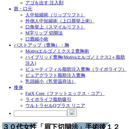
アゴを出す 注入剤
唇・口元
人中短縮術（リップリフト）
外側人中短縮術（上口唇挙上術）
口角挙上（スマイルリフト）
M字リップ 切開法
口唇縮小術
バストアップ（豊胸）・胸
Motivaエルゴノミクス２豊胸術
ハイブリッド豊胸(Motivaエルゴノミクス2＋脂肪
注入)
ビューティフィル脂肪注入豊胸（ライポライフ）
ピュアグラフト脂肪注入豊胸
乳頭縮小（乳管温存法）
痩身
FatX Core（ファットエックス・コア）
ライポライフ脂肪吸引
ウルトラセルQプラス リニア
３０代女性「眉下切開法」手術後１２