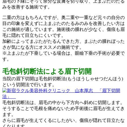
眉毛の下縁にそって余分な皮膚を切り取り、上まぶたのたる
みを改善する施術です。
二重の方はもちろんですが、奥二重や一重など元々の自分の
目の印象を変えずに上まぶたのたるみのみを改善したい方は
この施術が適しています。施術後の腫れが少なく、傷痕も眉
毛に隠れて目立ちにくいです。
加齢によってまぶたがたるんできた方、まぶたの腫れぼった
さが気になる方にオススメの施術です。
※上まぶたが下垂している場合は、眼瞼下垂の手術が必要で
す。
毛包斜切断法による眉下切開
当院の眉下切開は毛包斜切断法(もうほうしゃせつだんほう)
という切開法で行います。
毛包斜切断法は、眉毛の中から下方向へ斜めに切開します。
そうすることで毛根を痛めないため手術後に眉毛が生えてき
ます。
さらに眉毛が生えてくるにしたがい、傷痕が隠れて目立たな
くなります。