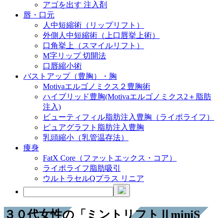
アゴを出す 注入剤
唇・口元
人中短縮術（リップリフト）
外側人中短縮術（上口唇挙上術）
口角挙上（スマイルリフト）
M字リップ 切開法
口唇縮小術
バストアップ（豊胸）・胸
Motivaエルゴノミクス２豊胸術
ハイブリッド豊胸(Motivaエルゴノミクス2＋脂肪
注入)
ビューティフィル脂肪注入豊胸（ライポライフ）
ピュアグラフト脂肪注入豊胸
乳頭縮小（乳管温存法）
痩身
FatX Core（ファットエックス・コア）
ライポライフ脂肪吸引
ウルトラセルQプラス リニア
３０代女性の「ミントリフトⅡminiS