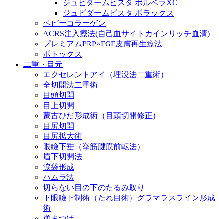
ジュビダームビスタ ボルベラXC
ジュビダームビスタ ボラックス
ベビーコラーゲン
ACRS注入療法(自己血サイトカインリッチ血清)
プレミアムPRP×FGF皮膚再生療法
ボトックス
二重・目元
エクセレントアイ（埋没法二重術）
全切開法二重術
目頭切開
目上切開
蒙古ひだ形成術（目頭切開修正）
目尻切開
目尻拡大術
眼瞼下垂（挙筋腱膜前転法）
眉下切開法
涙袋形成
ハムラ法
切らない目の下のたるみ取り
下眼瞼下制術（たれ目術）グラマラスライン形成
術
逆まつげ