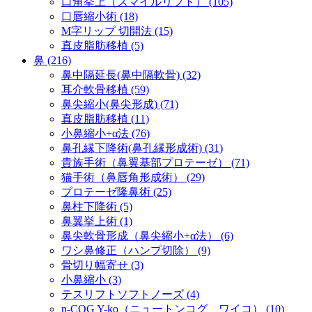
口角挙上（スマイルリフト） (105)
口唇縮小術 (18)
M字リップ 切開法 (15)
真皮脂肪移植 (5)
鼻 (216)
鼻中隔延長(鼻中隔軟骨) (32)
耳介軟骨移植 (59)
鼻尖縮小(鼻尖形成) (71)
真皮脂肪移植 (11)
小鼻縮小+α法 (76)
鼻孔縁下降術(鼻孔縁形成術) (31)
貴族手術（鼻翼基部プロテーゼ） (71)
猫手術（鼻唇角形成術） (29)
プロテーゼ隆鼻術 (25)
鼻柱下降術 (5)
鼻翼挙上術 (1)
鼻尖軟骨形成（鼻尖縮小+α法） (6)
ワシ鼻修正（ハンプ切除） (9)
骨切り幅寄せ (3)
小鼻縮小 (3)
テスリフトソフトノーズ (4)
n-COG Y-ko（ニュートンコグ ワイコ） (10)