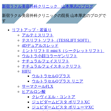
新宿ラクル美容外科クリニック 山本厚志のブログ
新宿ラクル美容外科クリニックの院長 山本厚志のブログで
す
リフトアップ・若返り
アルテミスリフト
テスリフト ソフト（TESSLIFT SOFT）
4Dデュアルスレッド
ミントリフトⅡ mini S（シークレットリフト）
ウルトラ小顔コラーゲンリフト
ナチュラルフェイスリフト
ナチュラルフェイスネックリフト
HIFU
ウルトラセルQプラス
ウルトラセルQプラス リニア
サーマクールFLX
ヒアルロン酸
クレヴィエル・コントア
ジュビダームビスタ ボリフトXC
ジュビダームビスタ ボリューマXC