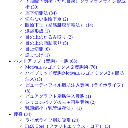
下眼瞼下制術（たれ目術）グラマラスライン形成
術 (30)
眉下切開法 (34)
切らない眼瞼下垂 (2)
眼瞼下垂（挙筋腱膜前転法） (14)
涙袋形成 (1)
目の上のたるみ取り (2)
目の上の脂肪取り (5)
目上切開 (6)
逆まつげ (1)
バストアップ（豊胸）・胸 (88)
Motivaエルゴノミクス２豊胸術 (76)
ハイブリッド豊胸(Motivaエルゴノミクス2＋脂肪
注入) (3)
ビューティフィル脂肪注入豊胸（ライポライフ）
(5)
ピュアグラフト脂肪注入豊胸 (1)
シリコンバッグ抜去＋再生豊胸 (2)
乳頭縮小（乳管温存法） (1)
痩身 (34)
ライポライフ脂肪吸引 (24)
FatX Core（ファットエックス・コア） (3)