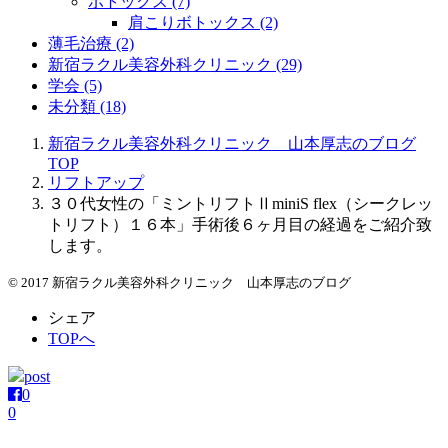
ボトックス (7)
肩こりボトックス (2)
薄毛治療 (2)
新宿ラクル美容外科クリニック (29)
学会 (5)
未分類 (18)
新宿ラクル美容外科クリニック 山本厚志のブログ
TOP
リフトアップ
３０代女性の「ミントリフトⅡminiS flex（シークレッ
トリフト）１６本」手術後６ヶ月目の経過をご紹介致
します。
© 2017 新宿ラクル美容外科クリニック 山本厚志のブログ
シェア
TOPへ
post
0
0