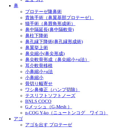
鼻
プロテーゼ隆鼻術
貴族手術（鼻翼基部プロテーゼ）
猫手術（鼻唇角形成術）
鼻中隔延長(鼻中隔軟骨)
鼻柱下降術
鼻孔縁下降術(鼻孔縁形成術)
鼻翼挙上術
鼻尖縮小(鼻尖形成)
鼻尖軟骨形成（鼻尖縮小+α法）
耳介軟骨移植
小鼻縮小+α法
小鼻縮小
骨切り幅寄せ
ワシ鼻修正（ハンプ切除）
テスリフトソフトノーズ
BNLS COCO
Gメッシュ（G-Mesh ）
n-COG Y-ko（ニュートンコグ ワイコ）
アゴ
アゴを出す プロテーゼ